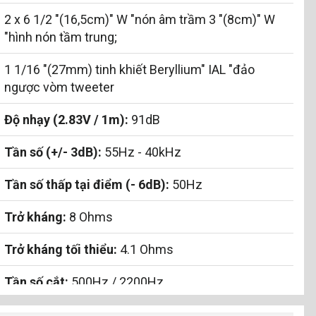
2 x 6 1/2 "(16,5cm)" W "nón âm trầm 3 "(8cm)" W
"hình nón tầm trung;
1 1/16 "(27mm) tinh khiết Beryllium" IAL "đảo
ngược vòm tweeter
Độ nhạy (2.83V / 1m):
91dB
Tần số (+/- 3dB):
55Hz - 40kHz
Tần số thấp tại điểm (- 6dB):
50Hz
Trở kháng:
8 Ohms
Trở kháng tối thiểu:
4.1 Ohms
Tần số cắt:
500Hz / 2200Hz
Công suất ampli khuyến nghị:
40 - 200W