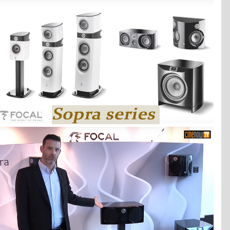
Kích thước(RxCXS):
609mm x 235mm x350mm
Trọng lượng tịnh:
19kg