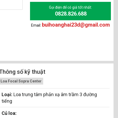
Gọi điện để có giá tốt nhất:
0828.826.688
buihoanghai23d@gmail.com
Email:
Thông số kỹ thuật
Loa Focal Sopra Center
Loại:
Loa trung tâm phản xạ âm trầm 3 đường
tiếng
Củ loa: