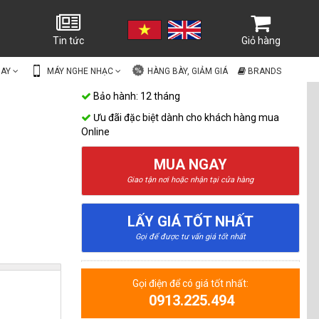
Tin tức
Giỏ hàng
UAY
MÁY NGHE NHẠC
HÀNG BÀY, GIẢM GIÁ
BRANDS
Bảo hành: 12 tháng
Ưu đãi đặc biệt dành cho khách hàng mua
Online
MUA NGAY
Giao tận nơi hoặc nhận tại cửa hàng
LẤY GIÁ TỐT NHẤT
Gọi để được tư vấn giá tốt nhất
Gọi điện để có giá tốt nhất:
0913.225.494