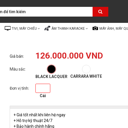
TIVI, MÁY CHIẾU
ÂM THANH KARAOKE
MÁY ẢNH, MÁY Q
126.000.000 VND
Giá bán:
Màu sắc:
CARRARA WHITE
BLACK LACQUER
Đơn vị tính:
Cái
+ Giá tốt nhất khi liên hệ ngay
+ Hỗ trợ kỹ thuật 24/7
+ Bảo hành chính hãng