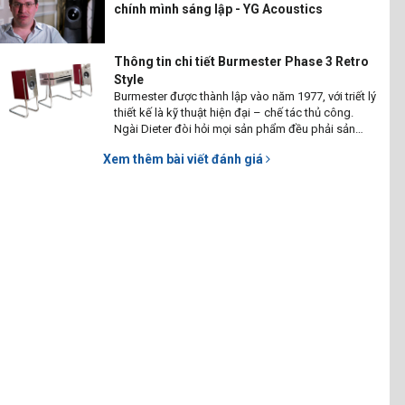
chính mình sáng lập - YG Acoustics
Thông tin chi tiết Burmester Phase 3 Retro
Style
Burmester được thành lập vào năm 1977, với triết lý
thiết kế là kỹ thuật hiện đại – chế tác thủ công.
Ngài Dieter đòi hỏi mọi sản phẩm đều phải sản
xuất tại Đức – đến từng chi tiết. Do đó giá thành
Xem thêm bài viết đánh giá
của mọi sản phẩm Burmester đều tương xứng với
giá trị kỹ thuật, công nghệ và cảm xúc cho người
chơi.