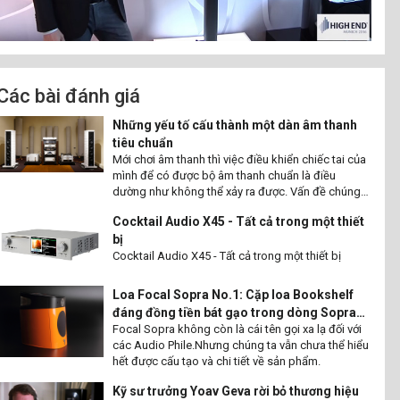
Các bài đánh giá
Những yếu tố cấu thành một dàn âm thanh
tiêu chuẩn
Mới chơi âm thanh thì việc điều khiển chiếc tai của
mình để có được bộ âm thanh chuẩn là điều
dường như không thể xảy ra được. Vấn đề chúng
ta cần làm là phải tìm hiểu tiêu chuẩn trước sau đó
Cocktail Audio X45 - Tất cả trong một thiết
tai sẽ phải thích ứng dần và cảm nhận độ sâu của
bị
thiết bị âm nhạc đem lại. Vậy làm sao để có thể
setup một dàn âm thanh chuẩn chất lượng.
Cocktail Audio X45 - Tất cả trong một thiết bị
Loa Focal Sopra No.1: Cặp loa Bookshelf
đáng đồng tiền bát gạo trong dòng Sopra
Focal Sopra không còn là cái tên gọi xa lạ đối với
của Focal
các Audio Phile.Nhưng chúng ta vẫn chưa thể hiểu
hết được cấu tạo và chi tiết về sản phẩm.
Kỹ sư trưởng Yoav Geva rời bỏ thương hiệu