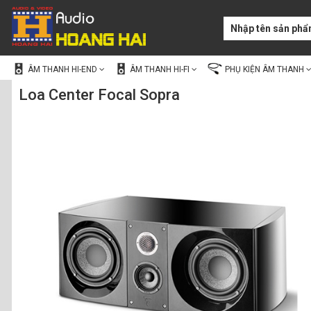
ÂM THANH HI-END
ÂM THANH HI-FI
PHỤ KIỆN ÂM THANH
Loa Center Focal Sopra