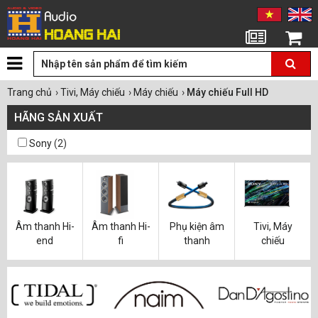
Tin tức
Giỏ hàng
Trang chủ
›
Tivi, Máy chiếu
›
Máy chiếu
›
Máy chiếu Full HD
HÃNG SẢN XUẤT
Sony
(2)
Âm thanh Hi-
Âm thanh Hi-
Phụ kiện âm
Tivi, Máy
end
fi
thanh
chiếu