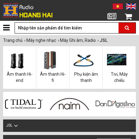
Tin tức
Giỏ hàng
Trang chủ
›
Máy nghe nhạc
›
Máy Ghi âm, Radio
›
JSL
Âm thanh Hi-
Âm thanh Hi-
Phụ kiện âm
Tivi, Máy
end
fi
thanh
chiếu
JSL