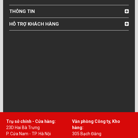
THÔNG TIN
HỖ TRỢ KHÁCH HÀNG
Trụ sở chính - Cửa hàng:
Văn phòng Công ty, Kho
23D Hai Bà Trưng
hàng:
P. Cửa Nam - TP. Hà Nội
305 Bạch Đằng