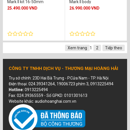
Mark II kit 16-50mm
Mark II body
25.490.000 VND
26.990.000 VND
Xem trang
1
2
Tiếp theo
CÔNG TY TNHH DỊCH VỤ - THƯƠNG MẠI HOÀNG HẢI
Trụ sở chính: 23D Hai Bà Trưng - P.Cửa Nam - TP. Hà Nội
Điện thoại: 024.39341264, 19006723 phím 3, 0913225494
Hotline:
0913225494
Fax: 024.39365559 - Số GPKD: 0101301613
Website khác: audiohoanghai.com.vn