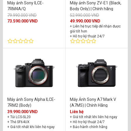
Máy ảnh Sony ILCE-
Máy ảnh Sony ZV-E1 (Black,
7RM4A/Q
Body Only) | Chính hãng
79.990.000 VND
52.990.000 VND
73.590.000 VND
49.990.000 VND
+ Liên hệ trực tiếp để nhận được
giá tốt hơn
+ Hỗ trợ kỹ thuật 24/7
+ Bảo hành chính hãng 24 tháng
Máy ảnh Sony Alpha ILCE-
Máy Ảnh Sony A7 Mark V
7RM2 (Body)
(A7M5) | Chính Hãng
39.990.000 VND
Liên hệ
+ Túi LCS-SL20
+ Giá tốt nhất khi liên hệ ngay
+ Thẻ SF64UX
+ Hỗ trợ kỹ thuật 24/7
+ Giá tốt nhất khi liên hệ ngay
+ Bảo hành chính hãng