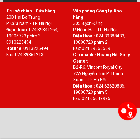
Trụ sở chính - Cửa hàng:
Văn phòng Công ty, Kho
23D Hai Bà Trưng
hàng:
P. Cửa Nam - TP. Hà Nội
305 Bạch Đằng
Điện thoại:
024.39341264,
P. Hồng Hà - TP. Hà Nội
19006723 phím 3,
Điện thoại:
024.39388433,
0913225494
19006723 phím 2
Hotline:
0913225494
Fax: 024.39365559
Fax: 024.39361213
Chi nhánh - Hoàng Hải Sony
Center:
B2-R6, Vincom Royal City
72A Nguyễn Trãi P. Thanh
Xuân - TP. Hà Nội
Điện thoại:
024.62620886,
19006723 phím 5
Fax: 024.66649996