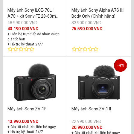
Máy ảnh Sony ILCE-7CL |
Máy ảnh Sony Alpha A7S III |
A7C + kit Sony FE 28-60mm
Body Only (Chính hãng)
F4-5.6
48.990.000 VND
82.900.000 VND
43.190.000 VND
75.590.000 VND
+ Liên hệ trực tiếp để nhận được
giá tốt hơn
+ Hỗ trợ kỹ thuật 24/7
+ Bảo hành chính hãng 24 tháng
-9%
Máy ảnh Sony ZV-1F
Máy ảnh Sony ZV-1 II
13.990.000 VND
22.990.000 VND
+ Giá tốt nhất khi liên hệ ngay
20.990.000 VND
+ Hỗ trợ kỹ thuật 24/7
+ Giá tốt nhất khi liên hệ ngay