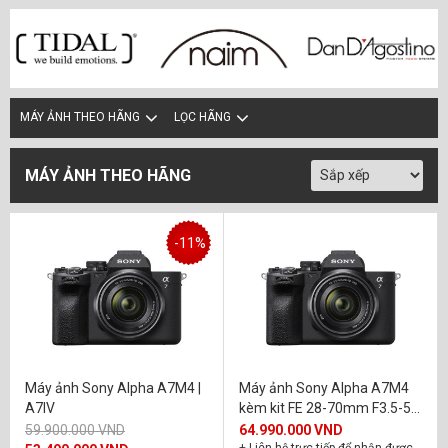
MÁY ẢNH THEO HÃNG
LỌC HÃNG
MÁY ẢNH THEO HÃNG
-11%
Máy ảnh Sony Alpha A7M4 |
Máy ảnh Sony Alpha A7M4
A7IV
kèm kit FE 28-70mm F3.5-5.6
OSS | A7M4K
59.900.000 VND
64.990.000 VND
+ Liên hệ trực tiếp để nhận được