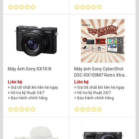
+ Hỗ trợ kỹ thuật 24/7
+ Bảo hành chính hãng
Máy Ảnh Sony RX1R III
Máy ảnh Sony CyberShot
DSC-RX100M7 Retro Xtra
Edition
Liên hệ
Liên hệ
+ Giá tốt nhất khi liên hệ ngay
+ Giá tốt nhất khi liên hệ ngay
+ Hỗ trợ kỹ thuật 24/7
+ Hỗ trợ kỹ thuật 24/7
+ Bảo hành chính hãng
+ Bảo hành chính hãng