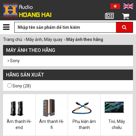
Tin tức
Giỏ hàng
Trang chủ
›
Máy ảnh, Máy quay
›
Máy ảnh theo hãng
MÁY ẢNH THEO HÃNG
Sony
HÃNG SẢN XUẤT
Sony
(28)
Âm thanh Hi-
Âm thanh Hi-
Phụ kiện âm
Tivi, Máy
end
fi
thanh
chiếu