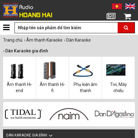
Tin tức
Giỏ hàng
Trang chủ
›
Âm thanh Karaoke
›
Dàn Karaoke
›
Dàn Karaoke gia đình
Âm thanh Hi-
Âm thanh Hi-
Phụ kiện âm
Tivi, Máy
end
fi
thanh
chiếu
DÀN KARAOKE GIA ĐÌNH