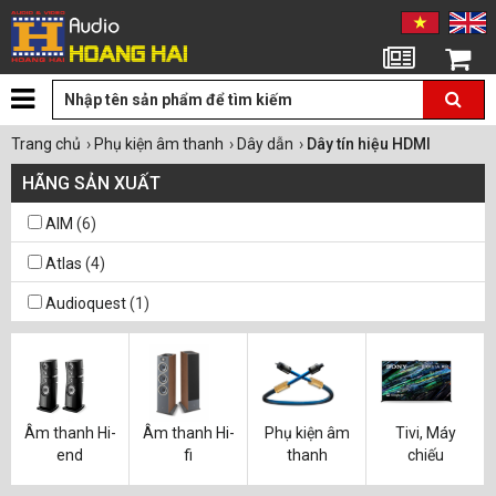
Tin tức
Giỏ hàng
Trang chủ
›
Phụ kiện âm thanh
›
Dây dẫn
›
Dây tín hiệu HDMI
HÃNG SẢN XUẤT
AIM
(6)
Atlas
(4)
Audioquest
(1)
Âm thanh Hi-
Âm thanh Hi-
Phụ kiện âm
Tivi, Máy
end
fi
thanh
chiếu