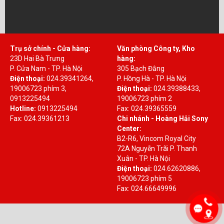
Trụ sở chính - Cửa hàng:
Văn phòng Công ty, Kho
23D Hai Bà Trưng
hàng:
P. Cửa Nam - TP. Hà Nội
305 Bạch Đằng
Điện thoại:
024.39341264,
P. Hồng Hà - TP. Hà Nội
19006723 phím 3,
Điện thoại:
024.39388433,
0913225494
19006723 phím 2
Hotline:
0913225494
Fax: 024.39365559
Fax: 024.39361213
Chi nhánh - Hoàng Hải Sony
Center:
B2-R6, Vincom Royal City
72A Nguyễn Trãi P. Thanh
Xuân - TP. Hà Nội
Điện thoại:
024.62620886,
19006723 phím 5
Fax: 024.66649996