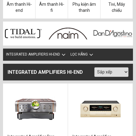
Marantz
(2)
Âm thanh Hi-
Âm thanh Hi-
Phụ kiện âm
Tivi, Máy
end
fi
thanh
chiếu
Mark Levinson
(1)
McIntosh
(6)
Naim Audio
(2)
Plinius
(5)
INTEGRATED AMPLIFIERS HI-END
LỌC HÃNG
Rotel
(4)
Vitus Audio
(4)
INTEGRATED AMPLIFIERS HI-END
Western Electric
(1)
Yamaha
(2)
YBA
(2)