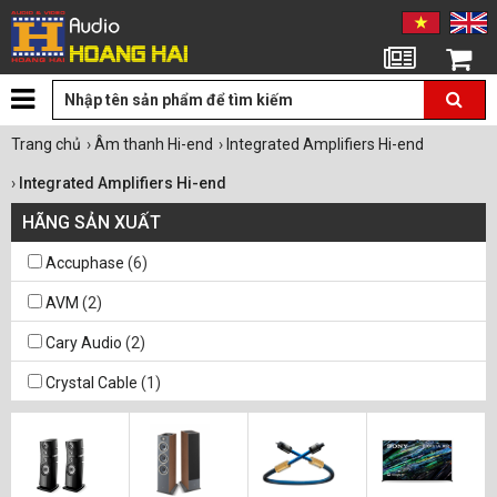
Tin tức
Giỏ hàng
Trang chủ
›
Âm thanh Hi-end
›
Integrated Amplifiers Hi-end
›
Integrated Amplifiers Hi-end
HÃNG SẢN XUẤT
Accuphase
(6)
AVM
(2)
Cary Audio
(2)
Crystal Cable
(1)
Dan D'Agostino
(4)
Goldmund
(3)