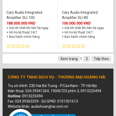
Cary Audio Integrated
Cary Audio Integrated
Amplifier SLI-100
Amplifier SLI-80
188.000.000 VND
106.000.000 VND
+ Giá tốt nhất khi liên hệ ngay
+ Giá tốt nhất khi liên hệ ngay
+ Hỗ trợ kỹ thuật 24/7
+ Hỗ trợ kỹ thuật 24/7
+ Bảo hành chính hãng
+ Bảo hành chính hãng
Xem trang
1
2
Tiếp theo
CÔNG TY TNHH DỊCH VỤ - THƯƠNG MẠI HOÀNG HẢI
Trụ sở chính: 23D Hai Bà Trưng - P.Cửa Nam - TP. Hà Nội
Điện thoại: 024.39341264, 19006723 phím 3, 0913225494
Hotline:
0913225494
Fax: 024.39365559 - Số GPKD: 0101301613
Website khác: audiohoanghai.com.vn