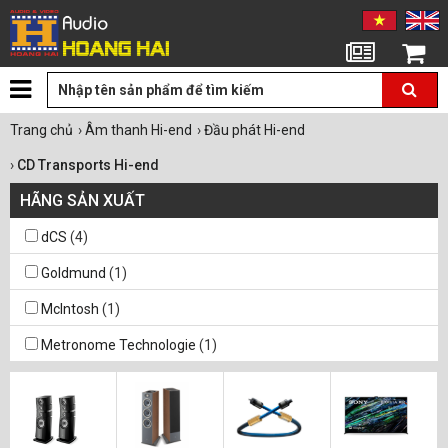
Tin tức
Giỏ hàng
Trang chủ
›
Âm thanh Hi-end
›
Đầu phát Hi-end
›
CD Transports Hi-end
HÃNG SẢN XUẤT
dCS
(4)
Goldmund
(1)
McIntosh
(1)
Metronome Technologie
(1)
Vitus Audio
(1)
Wadax
(2)