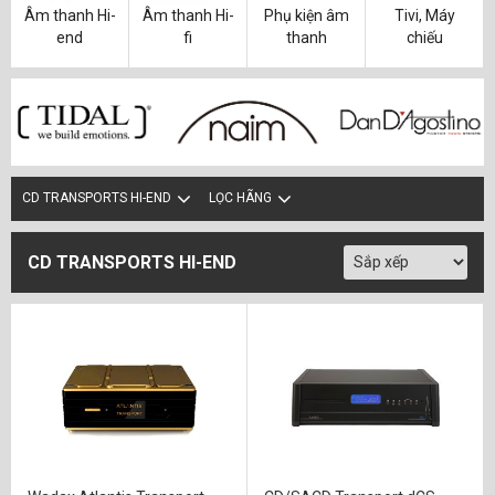
Âm thanh Hi-
Âm thanh Hi-
Phụ kiện âm
Tivi, Máy
end
fi
thanh
chiếu
CD TRANSPORTS HI-END
LỌC HÃNG
CD TRANSPORTS HI-END