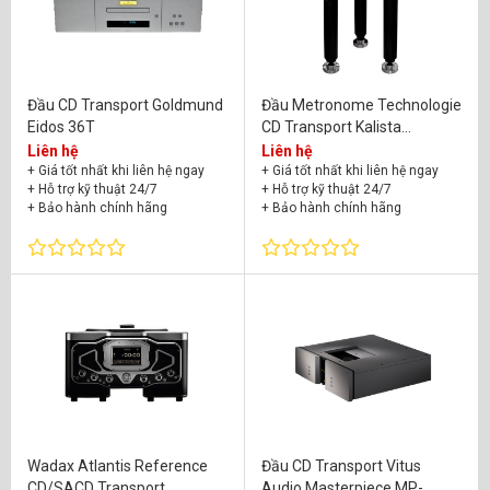
Đầu CD Transport Goldmund
Đầu Metronome Technologie
Eidos 36T
CD Transport Kalista
Ultimate SE
Liên hệ
Liên hệ
(đầu,nguồn,chân)
+ Giá tốt nhất khi liên hệ ngay
+ Giá tốt nhất khi liên hệ ngay
+ Hỗ trợ kỹ thuật 24/7
+ Hỗ trợ kỹ thuật 24/7
+ Bảo hành chính hãng
+ Bảo hành chính hãng
Wadax Atlantis Reference
Đầu CD Transport Vitus
CD/SACD Transport
Audio Masterpiece MP-