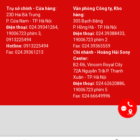
Trụ sở chính - Cửa hàng:
Văn phòng Công ty, Kho
23D Hai Bà Trưng
hàng:
P. Cửa Nam - TP. Hà Nội
305 Bạch Đằng
Điện thoại:
024.39341264,
P. Hồng Hà - TP. Hà Nội
19006723 phím 3,
Điện thoại:
024.39388433,
0913225494
19006723 phím 2
Hotline:
0913225494
Fax: 024.39365559
Fax: 024.39361213
Chi nhánh - Hoàng Hải Sony
Center:
B2-R6, Vincom Royal City
72A Nguyễn Trãi P. Thanh
Xuân - TP. Hà Nội
Điện thoại:
024.62620886,
19006723 phím 5
Fax: 024.66649996