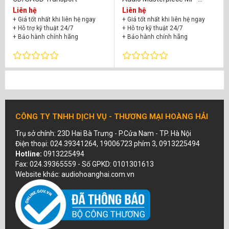
T201mkII
Liên hệ
Liên hệ
+ Giá tốt nhất khi liên hệ ngay
+ Giá tốt nhất khi liên hệ ngay
+ Hỗ trợ kỹ thuật 24/7
+ Hỗ trợ kỹ thuật 24/7
+ Bảo hành chính hãng
+ Bảo hành chính hãng
CÔNG TY TNHH DỊCH VỤ - THƯƠNG MẠI HOÀNG HẢI
Trụ sở chính: 23D Hai Bà Trưng - P.Cửa Nam - TP. Hà Nội
Điện thoại: 024.39341264, 19006723 phím 3, 0913225494
Hotline:
0913225494
Fax: 024.39365559 - Số GPKD: 0101301613
Website khác: audiohoanghai.com.vn