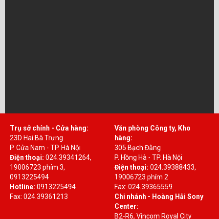
Trụ sở chính - Cửa hàng:
Văn phòng Công ty, Kho
23D Hai Bà Trưng
hàng:
P. Cửa Nam - TP. Hà Nội
305 Bạch Đằng
Điện thoại:
024.39341264,
P. Hồng Hà - TP. Hà Nội
19006723 phím 3,
Điện thoại:
024.39388433,
0913225494
19006723 phím 2
Hotline:
0913225494
Fax: 024.39365559
Fax: 024.39361213
Chi nhánh - Hoàng Hải Sony
Center:
B2-R6, Vincom Royal City