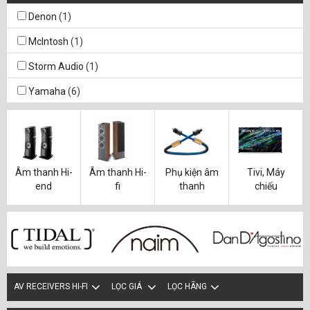
50 triệu - 100 triệu
(3)
Denon
(1)
McIntosh
(1)
Storm Audio
(1)
Yamaha
(6)
Âm thanh Hi-
Âm thanh Hi-
Phụ kiện âm
Tivi, Máy
end
fi
thanh
chiếu
AV RECEIVERS HI-FI
LỌC GIÁ
LỌC HÃNG