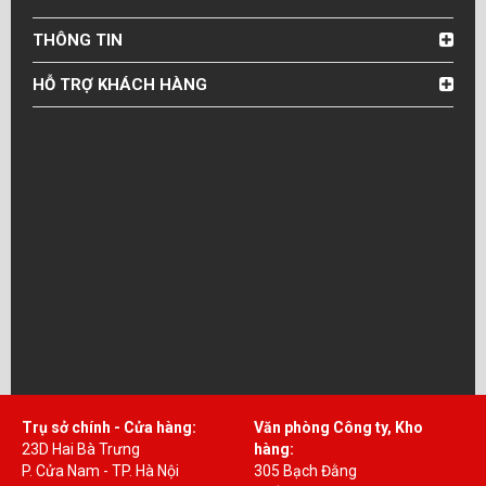
THÔNG TIN
HỖ TRỢ KHÁCH HÀNG
Trụ sở chính - Cửa hàng:
Văn phòng Công ty, Kho
23D Hai Bà Trưng
hàng:
P. Cửa Nam - TP. Hà Nội
305 Bạch Đằng