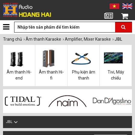
Tin tức
Giỏ hàng
Trang chủ
›
Âm thanh Karaoke
›
Amplifier, Mixer Karaoke
›
JBL
Âm thanh Hi-
Âm thanh Hi-
Phụ kiện âm
Tivi, Máy
end
fi
thanh
chiếu
JBL