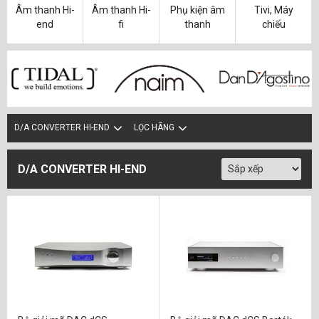
Âm thanh Hi-
Âm thanh Hi-
Phụ kiện âm
Tivi, Máy
end
fi
thanh
chiếu
D/A CONVERTER HI-END
LỌC HÃNG
D/A CONVERTER HI-END