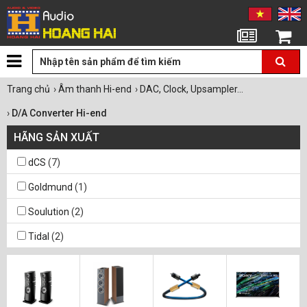
Tin tức
Giỏ hàng
Trang chủ
›
Âm thanh Hi-end
›
DAC, Clock, Upsampler...
›
D/A Converter Hi-end
HÃNG SẢN XUẤT
dCS
(7)
Goldmund
(1)
Soulution
(2)
Tidal
(2)
Vitus Audio
(2)