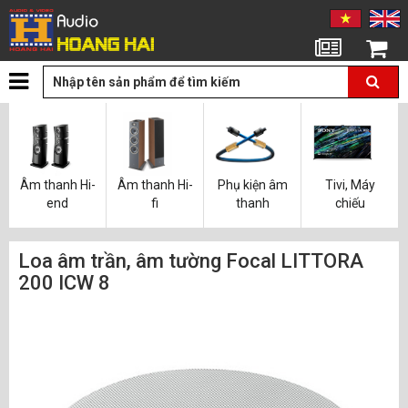
Tin tức
Giỏ hàng
Âm thanh Hi-
Âm thanh Hi-
Phụ kiện âm
Tivi, Máy
end
fi
thanh
chiếu
Loa âm trần, âm tường Focal LITTORA
200 ICW 8