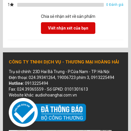
1
0 Đánh giá
Chia sẻ nhận xét về sản phẩm
Viết nhận xét của bạn
CÔNG TY TNHH DỊCH VỤ - THƯƠNG MẠI HOÀNG HẢI
Trụ sở chính: 23D Hai Bà Trưng - P.Cửa Nam - TP. Hà Nội
Điện thoại: 024.39341264, 19006723 phím 3, 0913225494
Hotline:
0913225494
Fax: 024.39365559 - Số GPKD: 0101301613
Website khác: audiohoanghai.com.vn