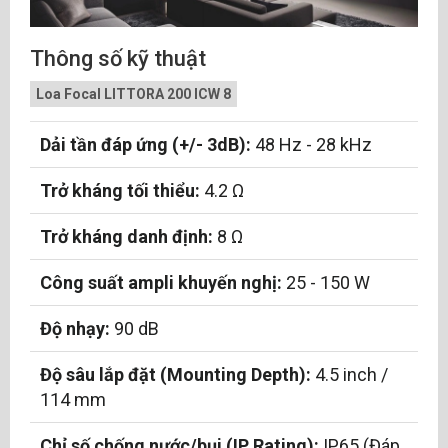
Thông số kỹ thuật
Loa Focal LITTORA 200 ICW 8
Dải tần đáp ứng (+/- 3dB):
48 Hz - 28 kHz
Trở kháng tối thiểu:
4.2 Ω
Trở kháng danh định:
8 Ω
Công suất ampli khuyến nghị:
25 - 150 W
Độ nhạy:
90 dB
Độ sâu lắp đặt (Mounting Depth):
4.5 inch /
114 mm
Chỉ số chống nước/bụi (IP Rating):
IP65 (Đáp