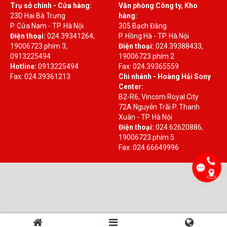
Trụ sở chính - Cửa hàng:
Văn phòng Công ty, Kho
23D Hai Bà Trưng
hàng:
P. Cửa Nam - TP. Hà Nội
305 Bạch Đằng
Điện thoại:
024.39341264,
P. Hồng Hà - TP. Hà Nội
19006723 phím 3,
Điện thoại:
024.39388433,
0913225494
19006723 phím 2
Hotline:
0913225494
Fax: 024.39365559
Fax: 024.39361213
Chi nhánh - Hoàng Hải Sony
Center:
B2-R6, Vincom Royal City
72A Nguyễn Trãi P. Thanh
Xuân - TP. Hà Nội
Điện thoại:
024.62620886,
19006723 phím 5
Fax: 024.66649996