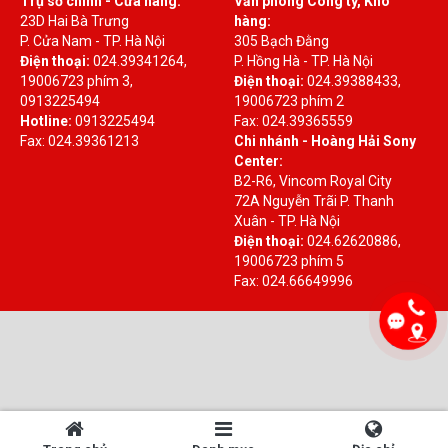
Trụ sở chính - Cửa hàng:
Văn phòng Công ty, Kho
23D Hai Bà Trưng
hàng:
P. Cửa Nam - TP. Hà Nội
305 Bạch Đằng
Điện thoại:
024.39341264,
P. Hồng Hà - TP. Hà Nội
19006723 phím 3,
Điện thoại:
024.39388433,
0913225494
19006723 phím 2
Hotline:
0913225494
Fax: 024.39365559
Fax: 024.39361213
Chi nhánh - Hoàng Hải Sony
Center:
B2-R6, Vincom Royal City
72A Nguyễn Trãi P. Thanh
Xuân - TP. Hà Nội
Điện thoại:
024.62620886,
19006723 phím 5
Fax: 024.66649996