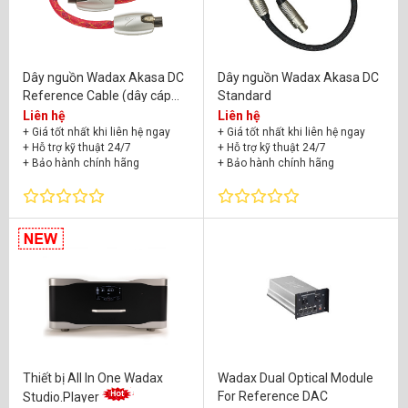
Dây nguồn Wadax Akasa DC
Dây nguồn Wadax Akasa DC
Reference Cable (dây cáp
Standard
nguồn từ Reference PSU đến
Liên hệ
Liên hệ
Reference
+ Giá tốt nhất khi liên hệ ngay
+ Giá tốt nhất khi liên hệ ngay
+ Hỗ trợ kỹ thuật 24/7
+ Hỗ trợ kỹ thuật 24/7
Server/Transport)
+ Bảo hành chính hãng
+ Bảo hành chính hãng
Thiết bị All In One Wadax
Wadax Dual Optical Module
For Reference DAC
Studio.Player