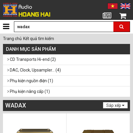
Tin tức
Giỏ hàng
Trang chủ
Kết quả tìm kiếm
DANH MỤC SẢN PHẨM
CD Transports Hi-end (2)
DAC, Clock, Upsampler... (4)
Phụ kiện nguồn điện (1)
Phụ kiện nâng cấp (1)
Phụ kiện âm thanh (5)
WADAX
Sắp xếp
Âm thanh Hi-end (1)
Dây dẫn (3)