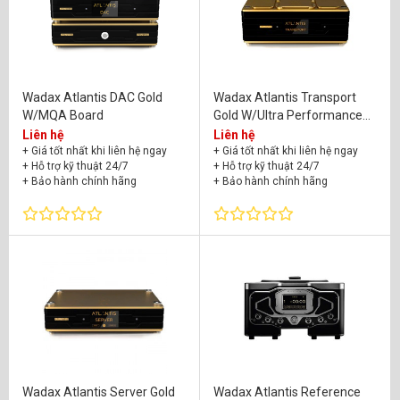
All-In-One (1)
All-In-One (1)
Dây tín hiệu Digital (1)
Wadax Atlantis DAC Gold
Wadax Atlantis Transport
Dây điện nguồn (1)
W/MQA Board
Gold W/Ultra Performance
Board
Liên hệ
Liên hệ
+ Giá tốt nhất khi liên hệ ngay
+ Giá tốt nhất khi liên hệ ngay
+ Hỗ trợ kỹ thuật 24/7
+ Hỗ trợ kỹ thuật 24/7
+ Bảo hành chính hãng
+ Bảo hành chính hãng
Wadax Atlantis Server Gold
Wadax Atlantis Reference