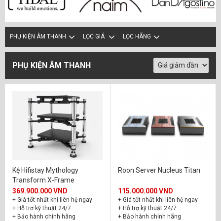
Audience
(2)
Audioquest
(2)
PHỤ KIỆN ÂM THANH
LỌC GIÁ
LỌC HÃNG
AVM
(11)
CAIG Laboratories
(15)
PHỤ KIỆN ÂM THANH
Cardas
(4)
Clearaudio
(5)
Crystal Cable
(80)
Dan D'Agostino
(1)
dbx Professional Audio
(1)
Dynaudio
(2)
Kệ Hifistay Mythology
Roon Server Nucleus Titan
Transform X-Frame
Entreq
(3)
369.900.000 VND
115.000.000 VND
Finite Elemente
(3)
+ Giá tốt nhất khi liên hệ ngay
+ Giá tốt nhất khi liên hệ ngay
+ Hỗ trợ kỹ thuật 24/7
+ Hỗ trợ kỹ thuật 24/7
+ Bảo hành chính hãng
+ Bảo hành chính hãng
Focal️
(27)