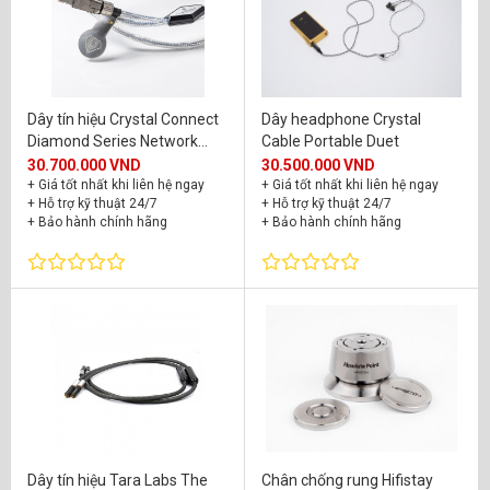
Naim Audio
(1)
NEO
(18)
Nordost
(18)
Dây tín hiệu Crystal Connect
Dây headphone Crystal
Oyaide
(4)
Diamond Series Network
Cable Portable Duet
Diamond Telegaertner RJ-45
30.700.000 VND
30.500.000 VND
Purist Audio Design
(1)
+ Giá tốt nhất khi liên hệ ngay
+ Giá tốt nhất khi liên hệ ngay
+ Hỗ trợ kỹ thuật 24/7
+ Hỗ trợ kỹ thuật 24/7
QSA
(51)
+ Bảo hành chính hãng
+ Bảo hành chính hãng
Renolabs Audio
(7)
Shunyata
(2)
Siltech
(116)
SME
(1)
Sony
(1)
Symposium Acoustics
(1)
Dây tín hiệu Tara Labs The
Chân chống rung Hifistay
Synergistic Research
(1)