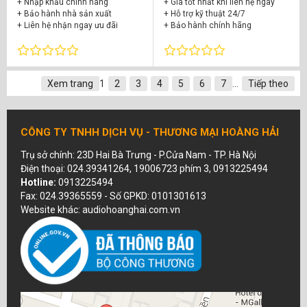
+ Nhập khẩu chính hãng
+ Giá tốt nhất khi liên hệ ngay
+ Bảo hành nhà sản xuất
+ Hỗ trợ kỹ thuật 24/7
+ Liên hệ nhận ngay ưu đãi
+ Bảo hành chính hãng
Xem trang
1
2
3
4
5
6
7
...
Tiếp theo
CÔNG TY TNHH DỊCH VỤ - THƯƠNG MẠI HOÀNG HẢI
Trụ sở chính: 23D Hai Bà Trưng - P.Cửa Nam - TP. Hà Nội
Điện thoại: 024.39341264, 19006723 phím 3, 0913225494
Hotline:
0913225494
Fax: 024.39365559 - Số GPKD: 0101301613
Website khác: audiohoanghai.com.vn