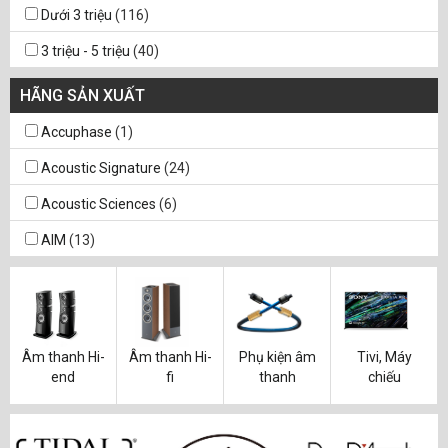
Dưới 3 triệu
(116)
3 triệu - 5 triệu
(40)
5 triệu - 10 triệu
(90)
HÃNG SẢN XUẤT
10 triệu - 30 triệu
(134)
Accuphase
(1)
30 triệu - 100 triệu
(4)
Acoustic Signature
(24)
Trên 100 triệu
(3)
Acoustic Sciences
(6)
AIM
(13)
Amphion Loudspeakers
(1)
Analysis Plus
(2)
Argento Audio
(2)
Âm thanh Hi-
Âm thanh Hi-
Phụ kiện âm
Tivi, Máy
end
fi
thanh
chiếu
Atacama
(1)
Atlas
(133)