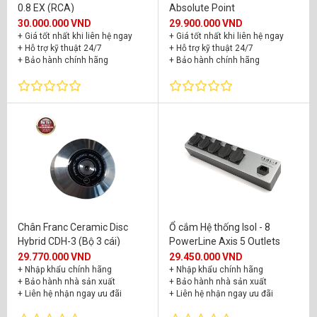
0.8 EX (RCA)
Absolute Point
TAOC
(1)
30.000.000 VND
29.900.000 VND
+ Giá tốt nhất khi liên hệ ngay
+ Giá tốt nhất khi liên hệ ngay
TaraLabs
(1)
+ Hỗ trợ kỹ thuật 24/7
+ Hỗ trợ kỹ thuật 24/7
+ Bảo hành chính hãng
+ Bảo hành chính hãng
Transparent
(1)
Velodyne Acoustics
(1)
Vitus Audio
(1)
Wadax
(5)
Western Electric
(3)
YBA
(1)
ZenSati
(2)
Chân Franc Ceramic Disc
Ổ cắm Hệ thống Isol - 8
Hybrid CDH-3 (Bộ 3 cái)
PowerLine Axis 5 Outlets
29.770.000 VND
29.450.000 VND
+ Nhập khẩu chính hãng
+ Nhập khẩu chính hãng
+ Bảo hành nhà sản xuất
+ Bảo hành nhà sản xuất
+ Liên hệ nhận ngay ưu đãi
+ Liên hệ nhận ngay ưu đãi