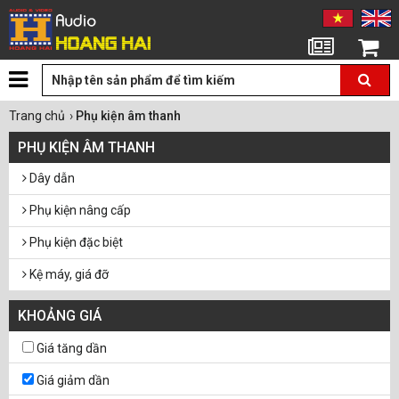
Tin tức
Giỏ hàng
Trang chủ
›
Phụ kiện âm thanh
PHỤ KIỆN ÂM THANH
Dây dẫn
Phụ kiện nâng cấp
Phụ kiện đặc biệt
Kệ máy, giá đỡ
Tiêu âm, tán âm. Tube trap
KHOẢNG GIÁ
Dụng cụ vệ sinh DeOxit
Giá tăng dần
Giá giảm dần