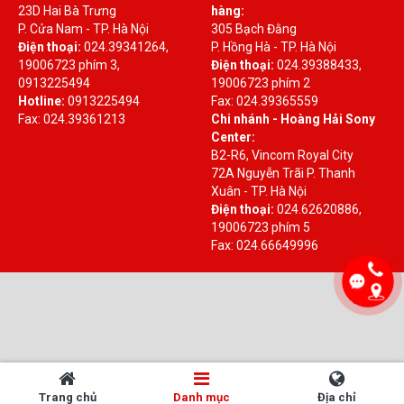
23D Hai Bà Trưng
hàng:
P. Cửa Nam - TP. Hà Nội
305 Bạch Đằng
Điện thoại:
024.39341264,
P. Hồng Hà - TP. Hà Nội
19006723 phím 3,
Điện thoại:
024.39388433,
0913225494
19006723 phím 2
Hotline:
0913225494
Fax: 024.39365559
Fax: 024.39361213
Chi nhánh - Hoàng Hải Sony
Center:
B2-R6, Vincom Royal City
72A Nguyễn Trãi P. Thanh
Xuân - TP. Hà Nội
Điện thoại:
024.62620886,
19006723 phím 5
Fax: 024.66649996
Trang chủ
Danh mục
Địa chỉ