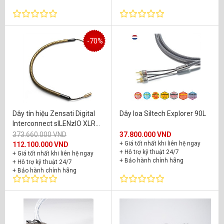
Franc Audio Accessories
(21)
Furutech
(59)
-70%
Gauder Akustik
(1)
HB Cable Design
(2)
Hifistay
(14)
HRS
(6)
Dây tín hiệu Zensati Digital
Dây loa Siltech Explorer 90L
Iso Acoustics
(33)
Interconnect sILENzIO XLR
(1.5m)
373.660.000 VND
37.800.000 VND
IsoClean
(5)
+ Giá tốt nhất khi liên hệ ngay
112.100.000 VND
+ Hỗ trợ kỹ thuật 24/7
+ Giá tốt nhất khi liên hệ ngay
Isol - 8
(22)
+ Bảo hành chính hãng
+ Hỗ trợ kỹ thuật 24/7
+ Bảo hành chính hãng
IsoTek
(6)
Kryna
(1)
McIntosh
(1)