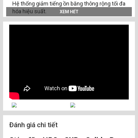
Hệ thống giảm tiếng ồn băng thông rộng tối đa
hóa hiệu suất.
XEM HẾT
Hiệu quả cao trên nhiều bề mặt và kết cấu.
Thiết kế nhỏ gọn với thiết kế nhỏ gọn giảm
thiểu yêu cầu về không gian.
Kích thước tiêu chuẩn và tùy chỉnh đảm bảo
tích hợp hệ thống đầy đủ.
Tích hợp trực tiếp vào thanh ghi HRS mà
không sửa đổi
Đánh giá chi tiết