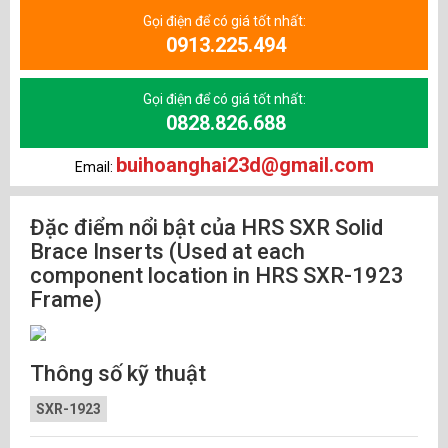
Gọi điện để có giá tốt nhất:
0913.225.494
Gọi điện để có giá tốt nhất:
0828.826.688
buihoanghai23d@gmail.com
Email:
Đặc điểm nổi bật của HRS SXR Solid
Brace Inserts (Used at each
component location in HRS SXR-1923
Frame)
Thông số kỹ thuật
SXR-1923