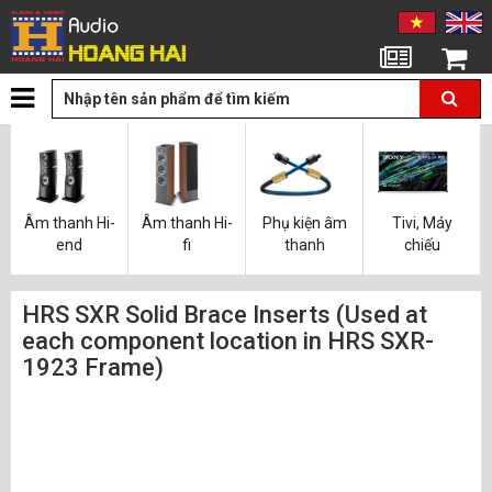
Tin tức
Giỏ hàng
Âm thanh Hi-
Âm thanh Hi-
Phụ kiện âm
Tivi, Máy
end
fi
thanh
chiếu
HRS SXR Solid Brace Inserts (Used at
each component location in HRS SXR-
1923 Frame)