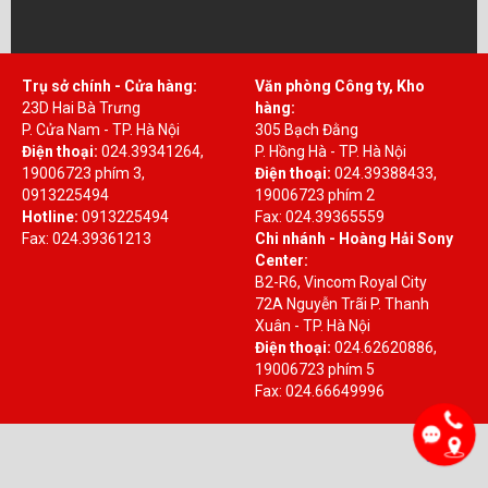
Trụ sở chính - Cửa hàng:
Văn phòng Công ty, Kho
23D Hai Bà Trưng
hàng:
P. Cửa Nam - TP. Hà Nội
305 Bạch Đằng
Điện thoại:
024.39341264,
P. Hồng Hà - TP. Hà Nội
19006723 phím 3,
Điện thoại:
024.39388433,
0913225494
19006723 phím 2
Hotline:
0913225494
Fax: 024.39365559
Fax: 024.39361213
Chi nhánh - Hoàng Hải Sony
Center:
B2-R6, Vincom Royal City
72A Nguyễn Trãi P. Thanh
Xuân - TP. Hà Nội
Điện thoại:
024.62620886,
19006723 phím 5
Fax: 024.66649996