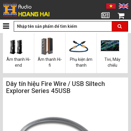
Tin tức
Giỏ hàng
Âm thanh Hi-
Âm thanh Hi-
Phụ kiện âm
Tivi, Máy
end
fi
thanh
chiếu
Dây tín hiệu Fire Wire / USB Siltech
Explorer Series 45USB