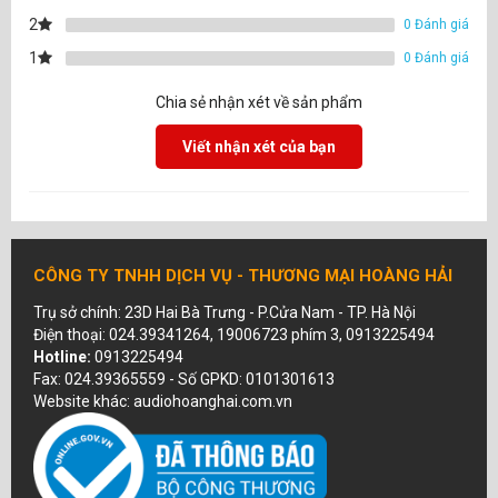
2
0 Đánh giá
1
0 Đánh giá
Chia sẻ nhận xét về sản phẩm
Viết nhận xét của bạn
CÔNG TY TNHH DỊCH VỤ - THƯƠNG MẠI HOÀNG HẢI
Trụ sở chính: 23D Hai Bà Trưng - P.Cửa Nam - TP. Hà Nội
Điện thoại: 024.39341264, 19006723 phím 3, 0913225494
Hotline:
0913225494
Fax: 024.39365559 - Số GPKD: 0101301613
Website khác: audiohoanghai.com.vn