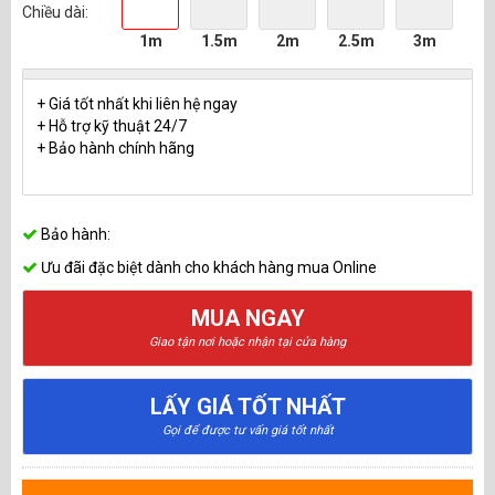
Chiều dài:
1m
1.5m
2m
2.5m
3m
+ Giá tốt nhất khi liên hệ ngay
+ Hỗ trợ kỹ thuật 24/7
+ Bảo hành chính hãng
Bảo hành:
Ưu đãi đặc biệt dành cho khách hàng mua Online
MUA NGAY
Giao tận nơi hoặc nhận tại cửa hàng
LẤY GIÁ TỐT NHẤT
Gọi để được tư vấn giá tốt nhất