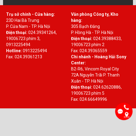
Trụ sở chính - Cửa hàng:
Văn phòng Công ty, Kho
23D Hai Bà Trưng
hàng:
P. Cửa Nam - TP. Hà Nội
305 Bạch Đằng
Điện thoại:
024.39341264,
P. Hồng Hà - TP. Hà Nội
19006723 phím 3,
Điện thoại:
024.39388433,
0913225494
19006723 phím 2
Hotline:
0913225494
Fax: 024.39365559
Fax: 024.39361213
Chi nhánh - Hoàng Hải Sony
Center:
B2-R6, Vincom Royal City
72A Nguyễn Trãi P. Thanh
Xuân - TP. Hà Nội
Điện thoại:
024.62620886,
19006723 phím 5
Fax: 024.66649996