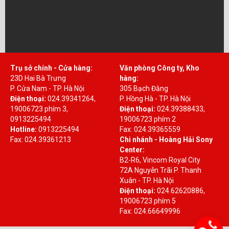
Trụ sở chính - Cửa hàng:
Văn phòng Công ty, Kho
23D Hai Bà Trưng
hàng:
P. Cửa Nam - TP. Hà Nội
305 Bạch Đằng
Điện thoại:
024.39341264,
P. Hồng Hà - TP. Hà Nội
19006723 phím 3,
Điện thoại:
024.39388433,
0913225494
19006723 phím 2
Hotline:
0913225494
Fax: 024.39365559
Fax: 024.39361213
Chi nhánh - Hoàng Hải Sony
Center:
B2-R6, Vincom Royal City
72A Nguyễn Trãi P. Thanh
Xuân - TP. Hà Nội
Điện thoại:
024.62620886,
19006723 phím 5
Fax: 024.66649996