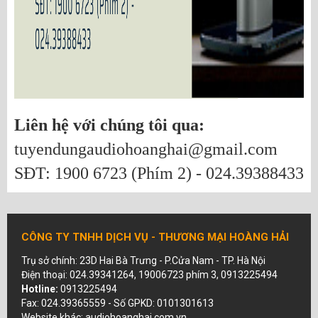
Liên hệ với chúng tôi qua:
tuyendungaudiohoanghai@gmail.com
SĐT: 1900 6723 (Phím 2) - 024.39388433
CÔNG TY TNHH DỊCH VỤ - THƯƠNG MẠI HOÀNG HẢI
Trụ sở chính: 23D Hai Bà Trưng - P.Cửa Nam - TP. Hà Nội
Điện thoại: 024.39341264, 19006723 phím 3, 0913225494
Hotline:
0913225494
Fax: 024.39365559 - Số GPKD: 0101301613
Website khác: audiohoanghai.com.vn