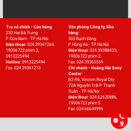
Trụ sở chính - Cửa hàng:
Văn phòng Công ty, Kho
23D Hai Bà Trưng
hàng:
P. Cửa Nam - TP. Hà Nội
305 Bạch Đằng
Điện thoại:
024.39341264,
P. Hồng Hà - TP. Hà Nội
19006723 phím 3,
Điện thoại:
024.39388433,
0913225494
19006723 phím 2
Hotline:
0913225494
Fax: 024.39365559
Fax: 024.39361213
Chi nhánh - Hoàng Hải Sony
Center:
B2-R6, Vincom Royal City
72A Nguyễn Trãi P. Thanh
Xuân - TP. Hà Nội
Điện thoại:
024.62620886,
19006723 phím 5
Fax: 024.66649996