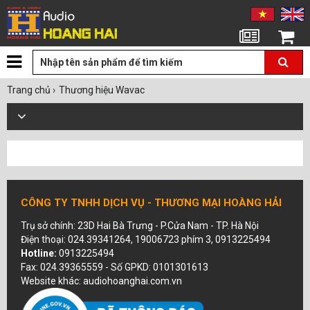
Tin tức
Giỏ hàng
Trang chủ
›
Thương hiệu Wavac
CÔNG TY TNHH DỊCH VỤ - THƯƠNG MẠI HOÀNG HẢI
Trụ sở chính: 23D Hai Bà Trưng - P.Cửa Nam - TP. Hà Nội
Điện thoại: 024.39341264, 19006723 phím 3, 0913225494
Hotline:
0913225494
Fax: 024.39365559 - Số GPKD: 0101301613
Website khác: audiohoanghai.com.vn