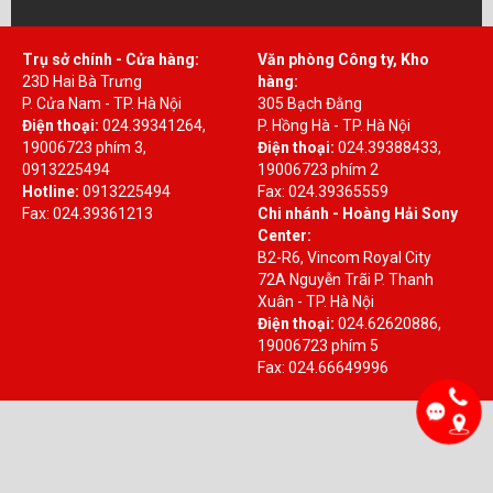
Trụ sở chính - Cửa hàng:
Văn phòng Công ty, Kho
23D Hai Bà Trưng
hàng:
P. Cửa Nam - TP. Hà Nội
305 Bạch Đằng
Điện thoại:
024.39341264,
P. Hồng Hà - TP. Hà Nội
19006723 phím 3,
Điện thoại:
024.39388433,
0913225494
19006723 phím 2
Hotline:
0913225494
Fax: 024.39365559
Fax: 024.39361213
Chi nhánh - Hoàng Hải Sony
Center:
B2-R6, Vincom Royal City
72A Nguyễn Trãi P. Thanh
Xuân - TP. Hà Nội
Điện thoại:
024.62620886,
19006723 phím 5
Fax: 024.66649996