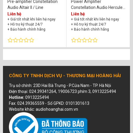
Pre-amplifier Constellation
Power Amplifier
Audio Altair II / Line
Constellation Audio Hercules
II
Liên hệ
Liên hệ
+ Giá tốt nhất khi liên hệ ngay
+ Giá tốt nhất khi liên hệ ngay
+ Hỗ trợ kỹ thuật 24/7
+ Hỗ trợ kỹ thuật 24/7
+ Bảo hành chính hãng
+ Bảo hành chính hãng
CÔNG TY TNHH DỊCH VỤ - THƯƠNG MẠI HOÀNG HẢI
Trụ sở chính: 23D Hai Bà Trưng - P.Cửa Nam - TP. Hà Nội
Điện thoại: 024.39341264, 19006723 phím 3, 0913225494
Hotline:
0913225494
Fax: 024.39365559 - Số GPKD: 0101301613
Website khác: audiohoanghai.com.vn