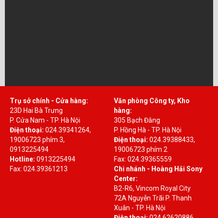
Trụ sở chính - Cửa hàng:
Văn phòng Công ty, Kho
23D Hai Bà Trưng
hàng:
P. Cửa Nam - TP. Hà Nội
305 Bạch Đằng
Điện thoại:
024.39341264,
P. Hồng Hà - TP. Hà Nội
19006723 phím 3,
Điện thoại:
024.39388433,
0913225494
19006723 phím 2
Hotline:
0913225494
Fax: 024.39365559
Fax: 024.39361213
Chi nhánh - Hoàng Hải Sony
Center:
B2-R6, Vincom Royal City
72A Nguyễn Trãi P. Thanh
Xuân - TP. Hà Nội
Điện thoại:
024.62620886,