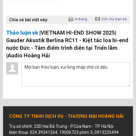
Chia sẻ bài viết này:
Thảo luận về
|VIETNAM HI-END SHOW 2025|
Gauder Akustik Berlina RC11 - Kiệt tác loa hi-end
nước Đức - Tâm điểm trình diễn tại Triển lãm
|Audio Hoàng Hải
CÔNG TY TNHH DỊCH VỤ - THƯƠNG MẠI HOÀNG HẢI
Trụ sở chính: 23D Hai Bà Trưng - P.Cửa Nam - TP. Hà Nội
Điện thoại: 024.39341264, 19006723 phím 3, 0913225494