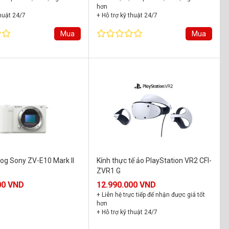
hơn
thuật 24/7
+ Hỗ trợ kỹ thuật 24/7
chính hãng 24 tháng
+ Bảo hành chính hãng 24 tháng
Mua
Mua
og Sony ZV-E10 Mark II
Kính thực tế ảo PlayStation VR2 CFI-
ZVR1 G
00 VND
12.990.000 VND
+ Liên hệ trực tiếp để nhận được giá tốt
hơn
+ Hỗ trợ kỹ thuật 24/7
+ Bảo hành chính hãng 24 tháng