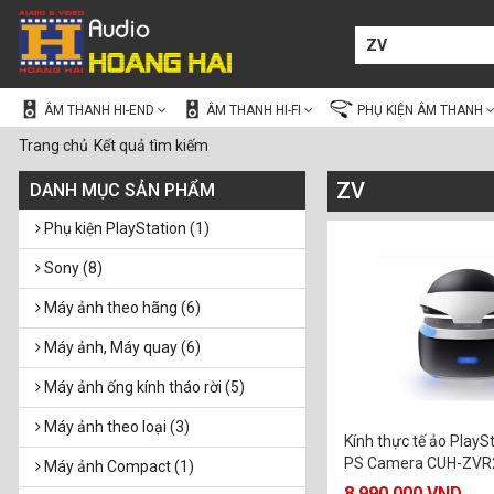
ÂM THANH HI-END
ÂM THANH HI-FI
PHỤ KIỆN ÂM THANH
Trang chủ
Kết quả tìm kiếm
ZV
DANH MỤC SẢN PHẨM
Phụ kiện PlayStation (1)
Sony (8)
Máy ảnh theo hãng (6)
Máy ảnh, Máy quay (6)
Máy ảnh ống kính tháo rời (5)
Máy ảnh theo loại (3)
Kính thực tế ảo Play
PS Camera CUH-ZV
Máy ảnh Compact (1)
8.990.000 VND