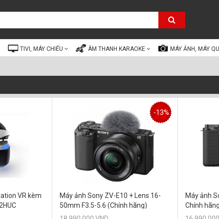
TIVI, MÁY CHIẾU
ÂM THANH KARAOKE
MÁY ẢNH, MÁY Q
-13%
Station VR kèm
Máy ảnh Sony ZV-E10 + Lens 16-
Máy ảnh So
R2HUC
50mm F3.5-5.6 (Chính hãng)
Chính hãn
18.990.000 VND
16.990.00