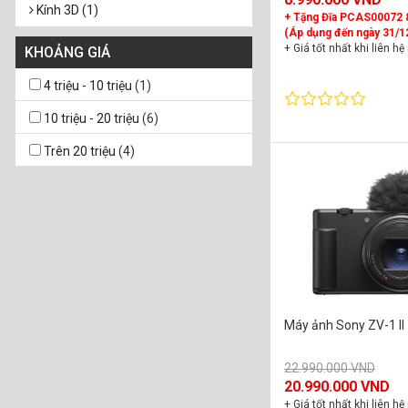
Kính 3D (1)
+ Tặng Đĩa PCAS00072
(Áp dụng đến ngày 31/1
+ Giá tốt nhất khi liên hệ
KHOẢNG GIÁ
+ Hỗ trợ kỹ thuật 24/7
+ Bảo hành chính hãng
4 triệu - 10 triệu
(1)
10 triệu - 20 triệu
(6)
Trên 20 triệu
(4)
Máy ảnh Sony ZV-1 II
22.990.000 VND
20.990.000 VND
+ Giá tốt nhất khi liên hệ