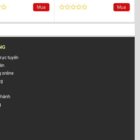
Mua
Mua
NG
rực tuyến
oán
 online
ng
o hành
g