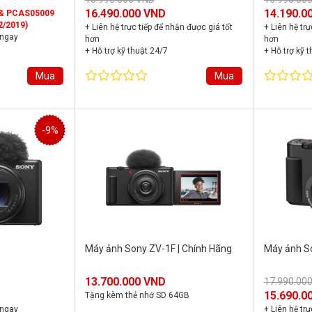
16.490.000 VND
14.190.0
 & PCAS05009
2/2019)
+ Liên hệ trực tiếp để nhận được giá tốt
+ Liên hệ trự
 ngay
hơn
hơn
+ Hỗ trợ kỹ thuật 24/7
+ Hỗ trợ kỹ 
+ Bảo hành chính hãng 24 tháng
+ Bảo hành 
Mua
Mua
-9%
Máy ảnh Sony ZV-1F | Chính Hãng
Máy ảnh S
13.700.000 VND
17.990.00
15.690.0
Tặng kèm thẻ nhớ SD 64GB
 ngay
+ Liên hệ trự