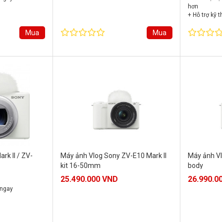
hơn
+ Hỗ trợ kỹ 
+ Bảo hành 
Mua
Mua
rk II / ZV-
Máy ảnh Vlog Sony ZV-E10 Mark II
Máy ảnh Vl
kit 16-50mm
body
25.490.000 VND
26.990.0
 ngay