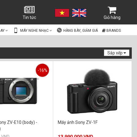
Tin tức
Giỏ hàng
UAY
MÁY NGHE NHẠC
HÀNG BÀY, GIẢM GIÁ
BRANDS
Sắp xếp
-16%
ny ZV-E10 (body) -
Máy ảnh Sony ZV-1F
g
13.990.000 VND
0 VND