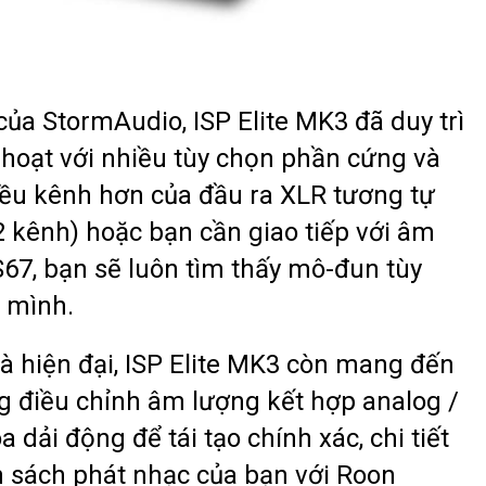
ủa StormAudio, ISP Elite MK3 đã duy trì
h hoạt với nhiều tùy chọn phần cứng và
ều kênh hơn của đầu ra XLR tương tự
2 kênh) hoặc bạn cần giao tiếp với âm
S67, bạn sẽ luôn tìm thấy mô-đun tùy
 mình.
và hiện đại, ISP Elite MK3 còn mang đến
g điều chỉnh âm lượng kết hợp analog /
 dải động để tái tạo chính xác, chi tiết
 sách phát nhạc của bạn với Roon