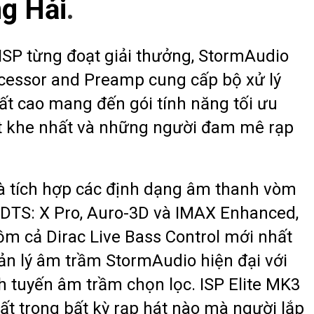
g Hải
.
 ISP từng đoạt giải thưởng, StormAudio
ocessor and Preamp cung cấp bộ xử lý
ất cao mang đến gói tính năng tối ưu
ắt khe nhất và những người đam mê rạp
và tích hợp các định dạng âm thanh vòm
 DTS: X Pro, Auro-3D và IMAX Enhanced,
gồm cả Dirac Live Bass Control mới nhất
ản lý âm trầm StormAudio hiện đại với
h tuyến âm trầm chọn lọc. ISP Elite MK3
ất trong bất kỳ rạp hát nào mà người lắp