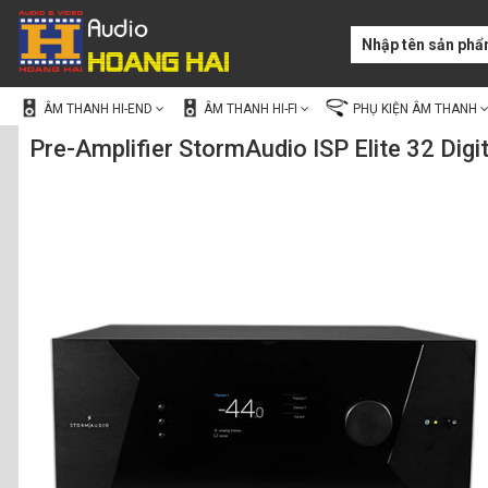
ÂM THANH HI-END
ÂM THANH HI-FI
PHỤ KIỆN ÂM THANH
Pre-Amplifier StormAudio ISP Elite 32 Dig