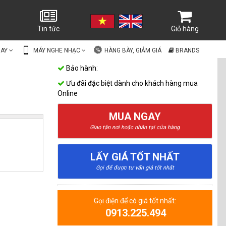
Tin tức
Giỏ hàng
UAY
MÁY NGHE NHẠC
HÀNG BÀY, GIẢM GIÁ
BRANDS
Bảo hành:
Ưu đãi đặc biệt dành cho khách hàng mua
Online
MUA NGAY
Giao tận nơi hoặc nhận tại cửa hàng
LẤY GIÁ TỐT NHẤT
Gọi để được tư vấn giá tốt nhất
Gọi điện để có giá tốt nhất:
0913.225.494