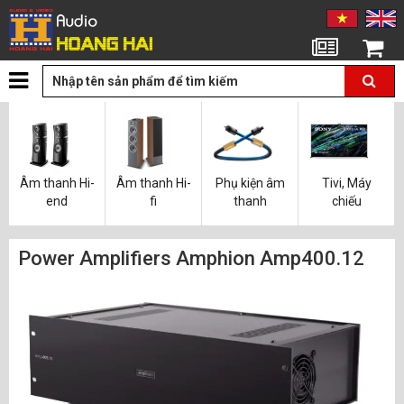
Tin tức
Giỏ hàng
Âm thanh Hi-
Âm thanh Hi-
Phụ kiện âm
Tivi, Máy
end
fi
thanh
chiếu
Power Amplifiers Amphion Amp400.12