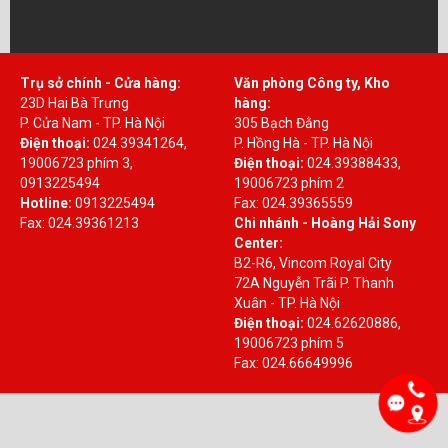
Trụ sở chính - Cửa hàng:
Văn phòng Công ty, Kho
23D Hai Bà Trưng
hàng:
P. Cửa Nam - TP. Hà Nội
305 Bạch Đằng
Điện thoại:
024.39341264,
P. Hồng Hà - TP. Hà Nội
19006723 phím 3,
Điện thoại:
024.39388433,
0913225494
19006723 phím 2
Hotline:
0913225494
Fax: 024.39365559
Fax: 024.39361213
Chi nhánh - Hoàng Hải Sony
Center:
B2-R6, Vincom Royal City
72A Nguyễn Trãi P. Thanh
Xuân - TP. Hà Nội
Điện thoại:
024.62620886,
19006723 phím 5
Fax: 024.66649996