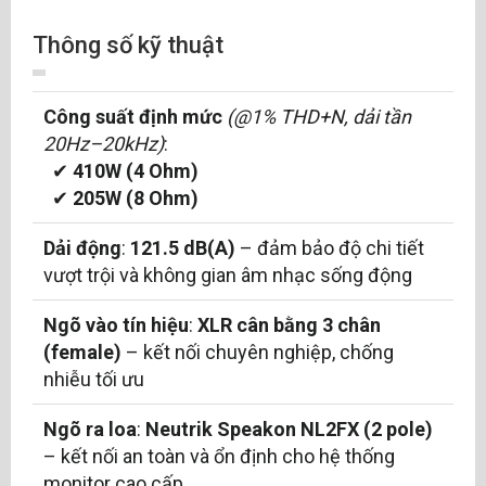
Thông số kỹ thuật
Công suất định mức
(@1% THD+N, dải tần
20Hz–20kHz)
:
✔
410W (4 Ohm)
✔
205W (8 Ohm)
Dải động
:
121.5 dB(A)
– đảm bảo độ chi tiết
vượt trội và không gian âm nhạc sống động
Ngõ vào tín hiệu
:
XLR cân bằng 3 chân
(female)
– kết nối chuyên nghiệp, chống
nhiễu tối ưu
Ngõ ra loa
:
Neutrik Speakon NL2FX (2 pole)
– kết nối an toàn và ổn định cho hệ thống
monitor cao cấp