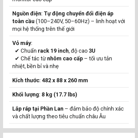
Nguồn điện
:
Tự động chuyển đổi điện áp
toàn cầu
(100–240V, 50–60Hz) – linh hoạt với
mọi hệ thống trên thế giới
Vỏ máy
:
✔ Chuẩn
rack 19 inch
, độ cao
3U
✔ Chế tác từ
nhôm cao cấp
– tối ưu tản
nhiệt, bền bỉ và nhẹ
Kích thước
:
482 x 88 x 260 mm
Khối lượng
:
8 kg (17.7 lbs)
Lắp ráp tại Phần Lan
– đảm bảo độ chính xác
và chất lượng theo tiêu chuẩn châu Âu