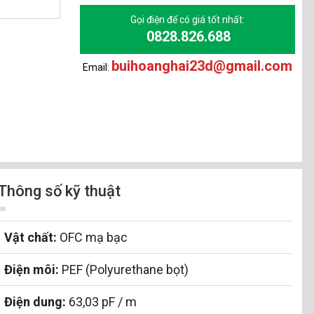
Gọi điện để có giá tốt nhất:
0828.826.688
buihoanghai23d@gmail.com
Email:
Thông số kỹ thuật
Vật chất:
OFC mạ bạc
Điện môi:
PEF (Polyurethane bọt)
Điện dung:
63,03 pF / m