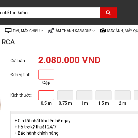
TIVI, MÁY CHIẾU
ÂM THANH KARAOKE
MÁY ẢNH, MÁY Q
a RCA
2.080.000 VND
Giá bán:
Đơn vị tính:
Cặp
Kích thước:
0.5 m
0.75 m
1 m
1.5 m
2 m
+ Giá tốt nhất khi liên hệ ngay
+ Hỗ trợ kỹ thuật 24/7
+ Bảo hành chính hãng