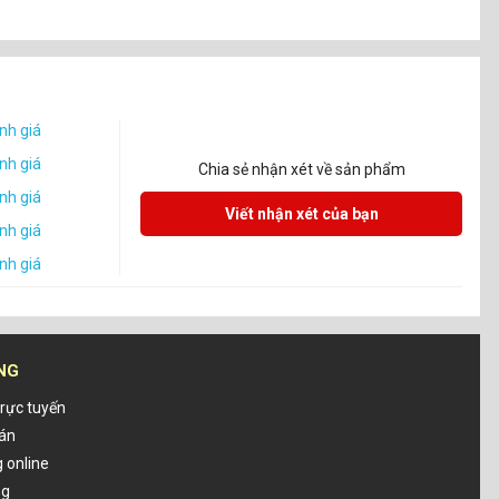
nh giá
nh giá
Chia sẻ nhận xét về sản phẩm
nh giá
Viết nhận xét của bạn
nh giá
nh giá
NG
rực tuyến
oán
 online
ng