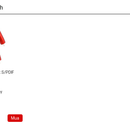
ch
t S/PDIF
ay
Mua