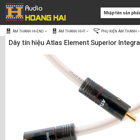
ÂM THANH HI-END
ÂM THANH HI-FI
PHỤ KIỆN ÂM THANH
Dây tín hiệu Atlas Element Superior Integr