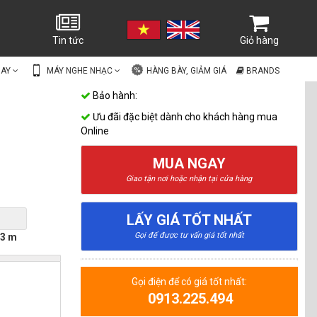
Tin tức
Giỏ hàng
UAY
MÁY NGHE NHẠC
HÀNG BÀY, GIẢM GIÁ
BRANDS
Bảo hành:
Ưu đãi đặc biệt dành cho khách hàng mua
Online
MUA NGAY
Giao tận nơi hoặc nhận tại cửa hàng
LẤY GIÁ TỐT NHẤT
Gọi để được tư vấn giá tốt nhất
3 m
Gọi điện để có giá tốt nhất:
0913.225.494