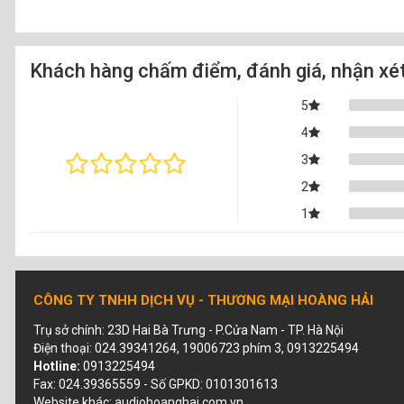
Khách hàng chấm điểm, đánh giá, nhận xé
5
4
3
2
1
CÔNG TY TNHH DỊCH VỤ - THƯƠNG MẠI HOÀNG HẢI
Trụ sở chính: 23D Hai Bà Trưng - P.Cửa Nam - TP. Hà Nội
Điện thoại: 024.39341264, 19006723 phím 3, 0913225494
Hotline:
0913225494
Fax: 024.39365559 - Số GPKD: 0101301613
Website khác: audiohoanghai.com.vn