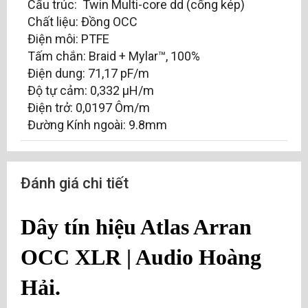
Cấu trúc: Twin Multi-core dd (cống kép)
Chất liệu: Đồng OCC
Điện môi: PTFE
Tấm chắn: Braid + Mylar™, 100%
Điện dung: 71,17 pF/m
Độ tự cảm: 0,332 µH/m
Điện trở: 0,0197 Ôm/m
Đường Kính ngoài: 9.8mm
Đánh giá chi tiết
Dây tín hiệu Atlas Arran 
OCC XLR 
| 
Audio Hoàng 
Hải
.