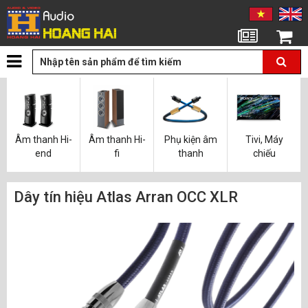
Tin tức
Giỏ hàng
Âm thanh Hi-
Âm thanh Hi-
Phụ kiện âm
Tivi, Máy
end
fi
thanh
chiếu
Dây tín hiệu Atlas Arran OCC XLR