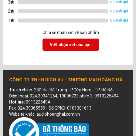
3
0 Đánh giá
2
0 Đánh giá
1
0 Đánh giá
Chia sẻ nhận xét về sản phẩm
Viết nhận xét của bạn
CÔNG TY TNHH DỊCH VỤ - THƯƠNG MẠI HOÀNG HẢI
Trụ sở chính: 23D Hai Bà Trưng - P.Cửa Nam - TP. Hà Nội
Điện thoại: 024.39341264, 19006723 phím 3, 0913225494
Hotline:
0913225494
Fax: 024.39365559 - Số GPKD: 0101301613
Website khác: audiohoanghai.com.vn