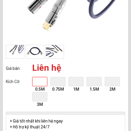
Liên hệ
Giá bán:
Kích Cỡ:
0.5M
0.75M
1M
1.5M
2M
3M
+ Giá tốt nhất khi liên hệ ngay
+ Hỗ trợ kỹ thuật 24/7