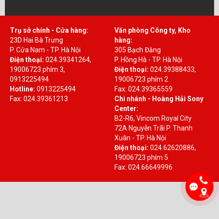
Trụ sở chính - Cửa hàng:
Văn phòng Công ty, Kho
23D Hai Bà Trưng
hàng:
P. Cửa Nam - TP. Hà Nội
305 Bạch Đằng
Điện thoại:
024.39341264,
P. Hồng Hà - TP. Hà Nội
19006723 phím 3,
Điện thoại:
024.39388433,
0913225494
19006723 phím 2
Hotline:
0913225494
Fax: 024.39365559
Fax: 024.39361213
Chi nhánh - Hoàng Hải Sony
Center:
B2-R6, Vincom Royal City
72A Nguyễn Trãi P. Thanh
Xuân - TP. Hà Nội
Điện thoại:
024.62620886,
19006723 phím 5
Fax: 024.66649996