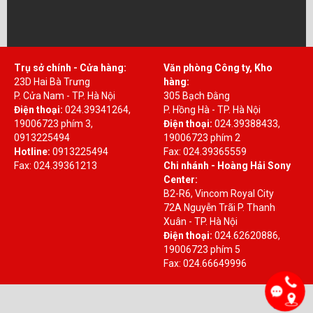
Trụ sở chính - Cửa hàng:
Văn phòng Công ty, Kho
23D Hai Bà Trưng
hàng:
P. Cửa Nam - TP. Hà Nội
305 Bạch Đằng
Điện thoại:
024.39341264,
P. Hồng Hà - TP. Hà Nội
19006723 phím 3,
Điện thoại:
024.39388433,
0913225494
19006723 phím 2
Hotline:
0913225494
Fax: 024.39365559
Fax: 024.39361213
Chi nhánh - Hoàng Hải Sony
Center:
B2-R6, Vincom Royal City
72A Nguyễn Trãi P. Thanh
Xuân - TP. Hà Nội
Điện thoại:
024.62620886,
19006723 phím 5
Fax: 024.66649996