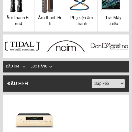
Âm thanh Hi-
Âm thanh Hi-
Phụ kiện âm
Tivi, Máy
end
fi
thanh
chiếu
ĐẦU HI-FI
LỌC HÃNG
ĐẦU HI-FI