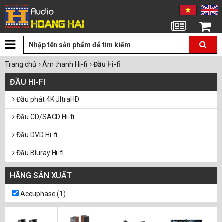
Tin tức
Giỏ hàng
Trang chủ
›
Âm thanh Hi-fi
›
Đầu Hi-fi
ĐẦU HI-FI
Đầu phát 4K UltraHD
Đầu CD/SACD Hi-fi
Đầu DVD Hi-fi
Đầu Bluray Hi-fi
Đầu phát HD, Smart Box
HÃNG SẢN XUẤT
Đầu Streamer
Accuphase
(1)
Mâm đĩa than Hi-Fi