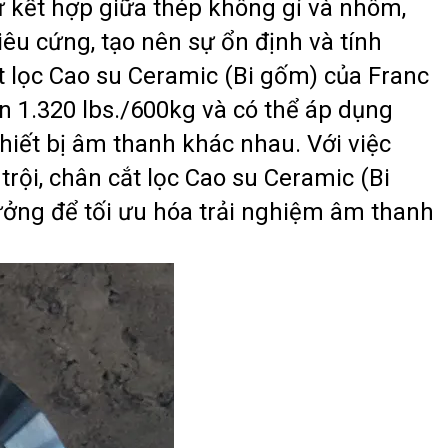
 kết hợp giữa thép không gỉ và nhôm,
u cứng, tạo nên sự ổn định và tính
t lọc Cao su Ceramic (Bi gốm) của Franc
ến 1.320 lbs./600kg và có thể áp dụng
 thiết bị âm thanh khác nhau. Với việc
trội, chân cắt lọc Cao su Ceramic (Bi
tưởng để tối ưu hóa trải nghiệm âm thanh