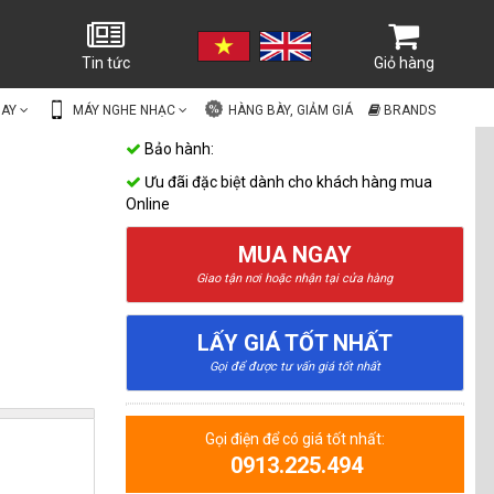
Tin tức
Giỏ hàng
UAY
MÁY NGHE NHẠC
HÀNG BÀY, GIẢM GIÁ
BRANDS
Bảo hành:
Ưu đãi đặc biệt dành cho khách hàng mua
Online
MUA NGAY
Giao tận nơi hoặc nhận tại cửa hàng
LẤY GIÁ TỐT NHẤT
Gọi để được tư vấn giá tốt nhất
Gọi điện để có giá tốt nhất:
0913.225.494