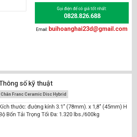
Gọi điện để có giá tốt nhất:
0828.826.688
buihoanghai23d@gmail.com
Email:
Thông số kỹ thuật
Chân Franc Ceramic Disc Hybrid
Kích thước: đường kính 3.1” (78mm). x 1,8″ (45mm) H
Bộ Bốn Tải Trọng Tối Đa: 1.320 lbs./600kg