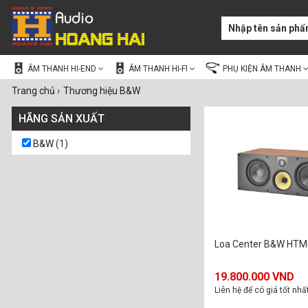
ÂM THANH HI-END
ÂM THANH HI-FI
PHỤ KIỆN ÂM THANH
Trang chủ
›
Thương hiệu B&W
HÃNG SẢN XUẤT
B&W
(1)
Loa Center B&W HTM
19.800.000 VND
Liên hệ để có giá tốt nhấ