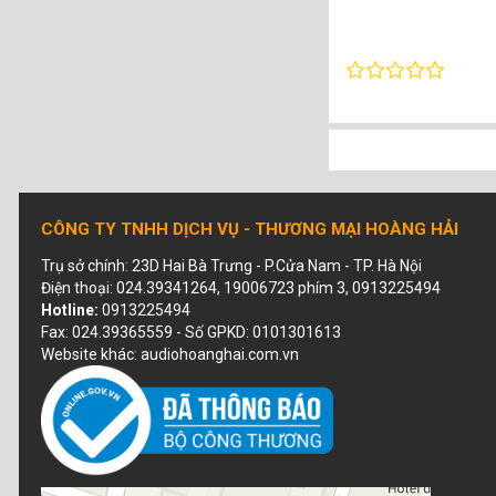
CÔNG TY TNHH DỊCH VỤ - THƯƠNG MẠI HOÀNG HẢI
Trụ sở chính: 23D Hai Bà Trưng - P.Cửa Nam - TP. Hà Nội
Điện thoại: 024.39341264, 19006723 phím 3, 0913225494
Hotline:
0913225494
Fax: 024.39365559 - Số GPKD: 0101301613
Website khác: audiohoanghai.com.vn