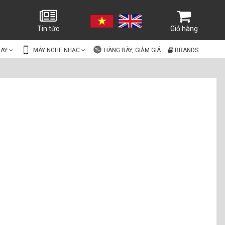
Tin tức
Giỏ hàng
UAY
MÁY NGHE NHẠC
HÀNG BÀY, GIẢM GIÁ
BRANDS