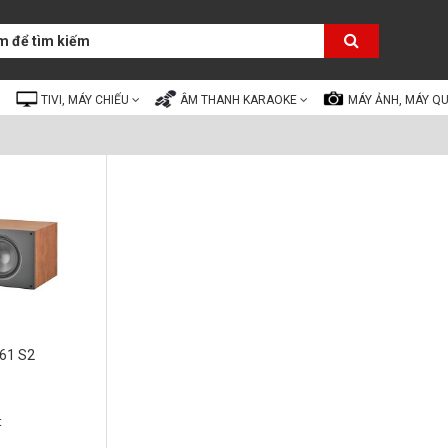
TIVI, MÁY CHIẾU
ÂM THANH KARAOKE
MÁY ẢNH, MÁY Q
61 S2
t