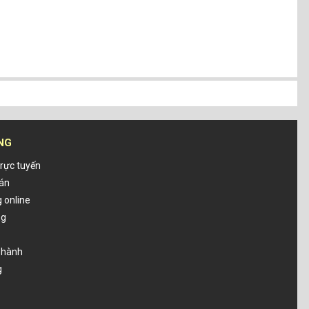
NG
rực tuyến
oán
 online
ng
o hành
g