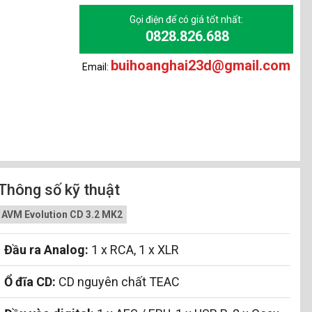
Gọi điện để có giá tốt nhất:
0828.826.688
buihoanghai23d@gmail.com
Email:
Thông số kỹ thuật
AVM Evolution CD 3.2 MK2
Đầu ra Analog:
1 x RCA, 1 x XLR
Ổ đĩa CD:
CD nguyên chất TEAC