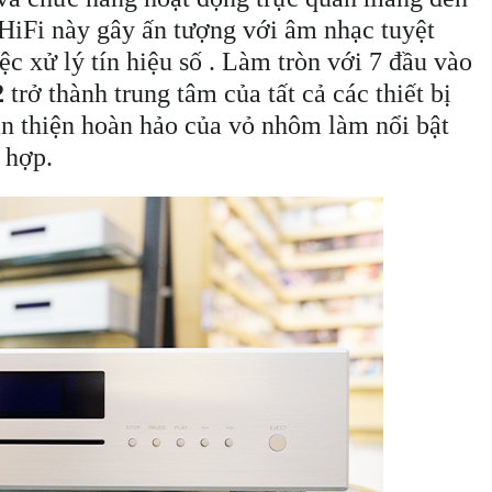
iFi này gây ấn tượng với âm nhạc tuyệt
iệc xử lý tín hiệu số . Làm tròn với 7 đầu vào
2
trở thành trung tâm của tất cả các thiết bị
oàn thiện hoàn hảo của vỏ nhôm làm nổi bật
h hợp.