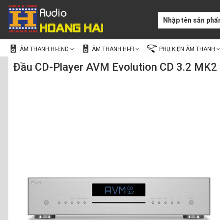
ÂM THANH HI-END
ÂM THANH HI-FI
PHỤ KIỆN ÂM THANH
Đầu CD-Player AVM Evolution CD 3.2 MK2