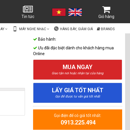
Tin tức
Giỏ hàng
UAY
MÁY NGHE NHẠC
HÀNG BÀY, GIẢM GIÁ
BRANDS
Bảo hành:
Ưu đãi đặc biệt dành cho khách hàng mua
Online
MUA NGAY
Giao tận nơi hoặc nhận tại cửa hàng
LẤY GIÁ TỐT NHẤT
Gọi để được tư vấn giá tốt nhất
Gọi điện để có giá tốt nhất:
0913.225.494