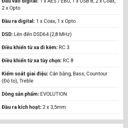
Đầu vào digital:
1 x AES / EBU, 1 x USB B, 2 x Coax,
2 x Opto
Đầu ra digital:
1 x Coax, 1 x Opto
DSD:
Lên đến DSD64 (2,8 MHz)
Điều khiển từ xa đi kèm:
RC 3
Điều khiển từ xa tùy chọn:
RC 8
Kiểm soát giai điệu:
Cân bằng, Bass, Countour
(Độ to), Treble
Dòng sản phẩm:
EVOLUTION
Đầu ra kích hoạt:
2 x 3,5mm
Kích thước (R x C x S):
430 x 100 x 325 mm