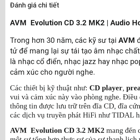
Đánh giá chi tiết
AVM Evolution CD 3.2 MK2
|
Audio H
Trong hơn 30 năm, các kỹ sư tại
AVM
đ
tử để mang lại sự tái tạo âm nhạc chất
là nhạc cổ điển, nhạc jazz hay nhạc 
cảm xúc cho người nghe.
Các thiết bị kỹ thuật như:
CD player
,
pre
vui và cảm xúc này vào phòng nghe. Điều đó
thông tin được lưu trữ trên đĩa CD, đĩa cứ
các dịch vụ truyền phát HiFi như TIDAL
AVM Evolution CD 3.2 MK2
mang đến ch
một sự tổng hợp thực sự của sự thanh lịch