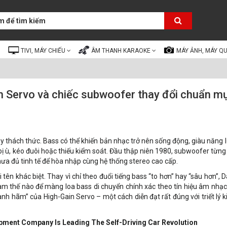
TIVI, MÁY CHIẾU
ÂM THANH KARAOKE
MÁY ẢNH, MÁY Q
 Servo và chiếc subwoofer thay đổi chuẩn mực
ầy thách thức. Bass có thể khiến bản nhạc trở nên sống động, giàu năng
 ù, kéo đuôi hoặc thiếu kiểm soát. Đầu thập niên 1980, subwoofer từng 
hưa đủ tinh tế để hòa nhập cùng hệ thống stereo cao cấp.
tên khác biệt. Thay vì chỉ theo đuổi tiếng bass “to hơn” hay “sâu hơn”, D
làm thế nào để màng loa bass di chuyển chính xác theo tín hiệu âm nhạc
nh hãm” của High-Gain Servo – một cách diễn đạt rất đúng với triết lý 