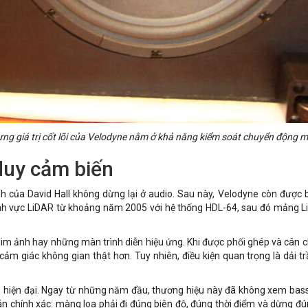
ưng giá trị cốt lõi của Velodyne nằm ở khả năng kiểm soát chuyển động m
duy cảm biến
h của David Hall không dừng lại ở audio. Sau này, Velodyne còn được b
lĩnh vực LiDAR từ khoảng năm 2005 với hệ thống HDL-64, sau đó mảng 
m ảnh hay những màn trình diễn hiệu ứng. Khi được phối ghép và cân 
ảm giác không gian thật hơn. Tuy nhiên, điều kiện quan trọng là dải t
phile hiện đại. Ngay từ những năm đầu, thương hiệu này đã không xem ba
n chính xác: màng loa phải đi đúng biên độ, đúng thời điểm và dừng đú