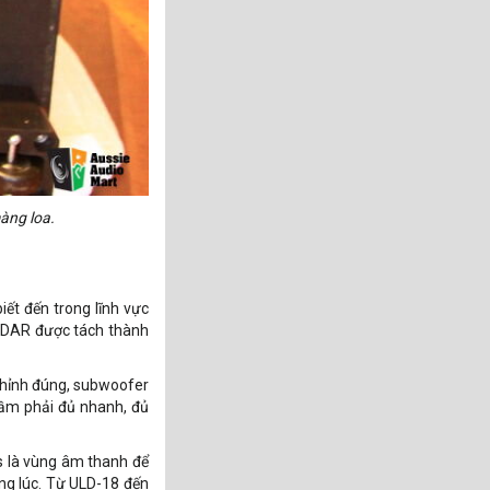
àng loa.
iết đến trong lĩnh vực
LiDAR được tách thành
chỉnh đúng, subwoofer
rầm phải đủ nhanh, đủ
ss là vùng âm thanh để
ng lúc. Từ ULD-18 đến