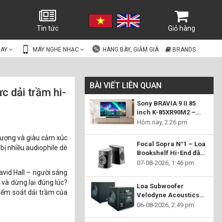
Tin tức
Giỏ hàng
UAY
MÁY NGHE NHẠC
HÀNG BÀY, GIẢM GIÁ
BRANDS
BÀI VIẾT LIÊN QUAN
 dải trầm hi-
Sony BRAVIA 9 II 85
inch K-85XR90M2 –
Flagship True RGB mở
Hôm nay, 2:26 pm
ra chuẩn mực hình ảnh
 lượng và giàu cảm xúc
mới cho rạp chiếu
Focal Sopra N°1 – Loa
bị nhiều audiophile dè
phim tại gia
Bookshelf Hi-End đẳng
cấp, tái hiện âm nhạc
07-08-2026, 1:46 pm
chân thực đến từng chi
avid Hall – người sáng
tiết
 và dừng lại đúng lúc?
Loa Subwoofer
kiểm soát dải trầm của
Velodyne Acoustics
MiniVee X –
06-08-2026, 2:49 pm