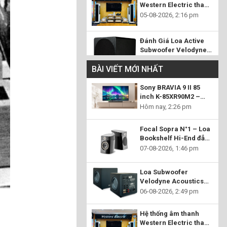
Western Electric tham
chiếu tại Audio Hoàng
05-08-2026, 2:16 pm
Hải – Đỉnh cao của
nghệ thuật tái tạo âm
Đánh Giá Loa Active
nhạc
Subwoofer Velodyne
Acoustics Deep Blue:
04-08-2026, 3:21 pm
Đỉnh Cao Âm Trầm Cho
BÀI VIẾT MỚI NHẤT
Mọi Không Gian
Sony BRAVIA 9 II 85
inch K-85XR90M2 –
Flagship True RGB mở
Hôm nay, 2:26 pm
ra chuẩn mực hình ảnh
mới cho rạp chiếu
Focal Sopra N°1 – Loa
phim tại gia
Bookshelf Hi-End đẳng
cấp, tái hiện âm nhạc
07-08-2026, 1:46 pm
chân thực đến từng chi
tiết
Loa Subwoofer
Velodyne Acoustics
MiniVee X –
06-08-2026, 2:49 pm
Hệ thống âm thanh
Western Electric tham