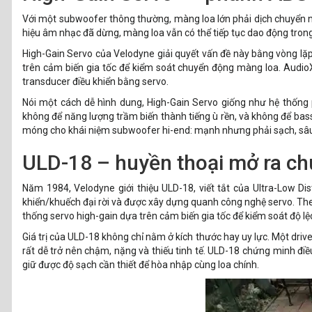
Với một subwoofer thông thường, màng loa lớn phải dịch chuyển nh
hiệu âm nhạc đã dừng, màng loa vẫn có thể tiếp tục dao động tron
High-Gain Servo của Velodyne giải quyết vấn đề này bằng vòng lặp
trên cảm biến gia tốc để kiểm soát chuyển động màng loa. Audio
transducer điều khiển bằng servo.
Nói một cách dễ hình dung, High-Gain Servo giống như hệ thống
không để năng lượng trầm biến thành tiếng ù rền, và không để bas
móng cho khái niệm subwoofer hi-end: mạnh nhưng phải sạch, sâu
ULD-18 – huyền thoại mở ra c
Năm 1984, Velodyne giới thiệu ULD-18, viết tắt của Ultra-Low Dis
khiển/khuếch đại rời và được xây dựng quanh công nghệ servo. The
thống servo high-gain dựa trên cảm biến gia tốc để kiểm soát độ l
Giá trị của ULD-18 không chỉ nằm ở kích thước hay uy lực. Một driv
rất dễ trở nên chậm, nặng và thiếu tinh tế. ULD-18 chứng minh đi
giữ được độ sạch cần thiết để hòa nhập cùng loa chính.