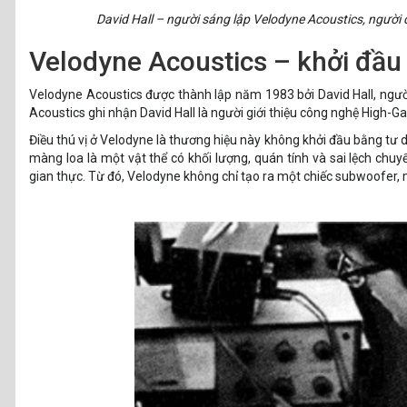
David Hall – người sáng lập Velodyne Acoustics, người 
Velodyne Acoustics – khởi đầu 
Velodyne Acoustics được thành lập năm 1983 bởi David Hall, người
Acoustics ghi nhận David Hall là người giới thiệu công nghệ High-G
Điều thú vị ở Velodyne là thương hiệu này không khởi đầu bằng tư d
màng loa là một vật thể có khối lượng, quán tính và sai lệch chu
gian thực. Từ đó, Velodyne không chỉ tạo ra một chiếc subwoofer,