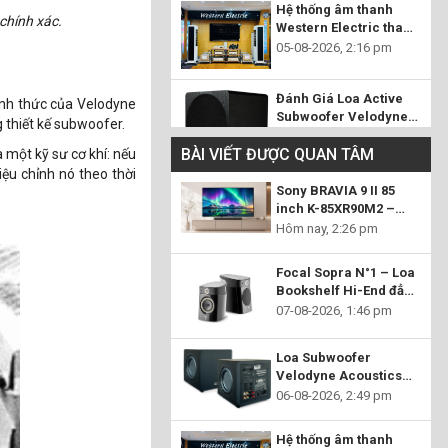
Hệ thống âm thanh
chính xác.
Western Electric tham
chiếu tại Audio Hoàng
05-08-2026, 2:16 pm
Hải – Đỉnh cao của
nghệ thuật tái tạo âm
Đánh Giá Loa Active
nhạc
hính thức của Velodyne
Subwoofer Velodyne
 thiết kế subwoofer.
Acoustics Deep Blue:
04-08-2026, 3:21 pm
Đỉnh Cao Âm Trầm Cho
BÀI VIẾT ĐƯỢC QUAN TÂM
 một kỹ sư cơ khí: nếu
Mọi Không Gian
iệu chỉnh nó theo thời
Sony BRAVIA 9 II 85
inch K-85XR90M2 –
Flagship True RGB mở
Hôm nay, 2:26 pm
ra chuẩn mực hình ảnh
mới cho rạp chiếu
Focal Sopra N°1 – Loa
phim tại gia
Bookshelf Hi-End đẳng
cấp, tái hiện âm nhạc
07-08-2026, 1:46 pm
chân thực đến từng chi
tiết
Loa Subwoofer
Velodyne Acoustics
MiniVee X –
06-08-2026, 2:49 pm
Hệ thống âm thanh