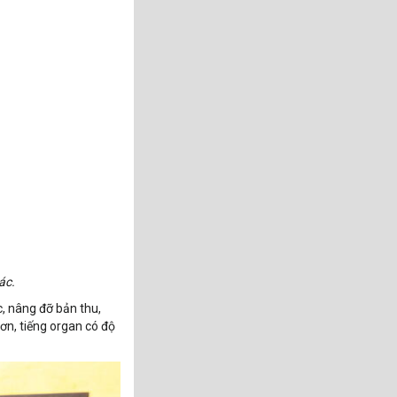
ác.
c, nâng đỡ bản thu,
hơn, tiếng organ có độ