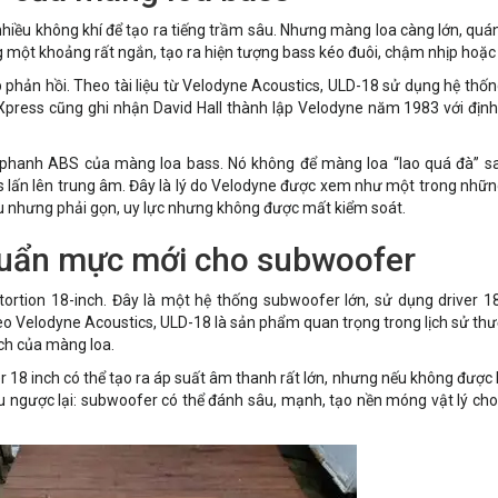
iều không khí để tạo ra tiếng trầm sâu. Nhưng màng loa càng lớn, quán 
g một khoảng rất ngắn, tạo ra hiện tượng bass kéo đuôi, chậm nhịp hoặ
 phản hồi. Theo tài liệu từ Velodyne Acoustics, ULD-18 sử dụng hệ thố
Xpress cũng ghi nhận David Hall thành lập Velodyne năm 1983 với định
 phanh ABS của màng loa bass. Nó không để màng loa “lao quá đà” sa
s lấn lên trung âm. Đây là lý do Velodyne được xem như một trong nhữn
 nhưng phải gọn, uy lực nhưng không được mất kiểm soát.
huẩn mực mới cho subwoofer
tortion 18-inch. Đây là một hệ thống subwoofer lớn, sử dụng driver 18
o Velodyne Acoustics, ULD-18 là sản phẩm quan trọng trong lịch sử thư
ệch của màng loa.
er 18 inch có thể tạo ra áp suất âm thanh rất lớn, nhưng nếu không được 
ều ngược lại: subwoofer có thể đánh sâu, mạnh, tạo nền móng vật lý ch