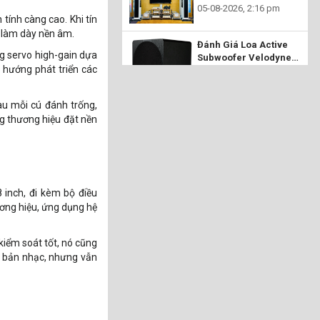
chiếu tại Audio Hoàng
05-08-2026, 2:16 pm
tính càng cao. Khi tín
Hải – Đỉnh cao của
nghệ thuật tái tạo âm
c làm dày nền âm.
Đánh Giá Loa Active
nhạc
ng servo high-gain dựa
Subwoofer Velodyne
 hướng phát triển các
Acoustics Deep Blue:
04-08-2026, 3:21 pm
Đỉnh Cao Âm Trầm Cho
Mọi Không Gian
u mỗi cú đánh trống,
g thương hiệu đặt nền
 inch, đi kèm bộ điều
ơng hiệu, ứng dụng hệ
kiểm soát tốt, nó cũng
o bản nhạc, nhưng vẫn