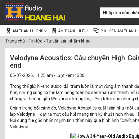
ÂM THANH HI-END
ÂM THANH HI-FI
PHỤ KIỆN ÂM THANH
Trang chủ
›
Tin tức
›
Tư vấn sản phẩm khác
Velodyne Acoustics: Câu chuyện High-Gain
end
05-07-2026, 11:25 am -Lượt xem : 330
Trong thế giới hi-end audio, dải trầm luôn là một vùng âm thanh đ
hơn, nhưng cũng có thể làm hỏng toàn bộ sân khấu âm thanh nếu bị
chừng vì thường gắn liền với âm lượng lớn, tiếng trầm sâu nhưng c
Chính trong bối cảnh đó, Velodyne Acoustics xuất hiện như một cái 
lập Velodyne – đặt ra một câu hỏi mang tính kỹ thuật hơn nhiều: 
Nội dung file gốc nhấn mạnh tinh thần này qua hình ảnh “chiếc pha
Velodyne.
[