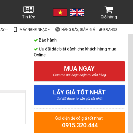
Tin tức
Giỏ hàng
UAY
MÁY NGHE NHẠC
HÀNG BÀY, GIẢM GIÁ
BRANDS
Bảo hành:
Ưu đãi đặc biệt dành cho khách hàng mua
Online
MUA NGAY
Giao tận nơi hoặc nhận tại cửa hàng
LẤY GIÁ TỐT NHẤT
Gọi để được tư vấn giá tốt nhất
Gọi điện để có giá tốt nhất:
0915.320.444