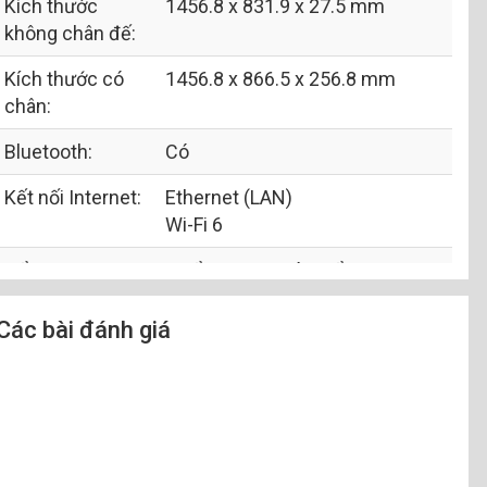
Kích thước
1456.8 x 831.9 x 27.5 mm
không chân đế:
Kích thước có
1456.8 x 866.5 x 256.8 mm
chân:
Bluetooth:
Có
Kết nối Internet:
Ethernet (LAN)
Wi-Fi 6
Cổng HDMI:
4 cổng HDMI có 1 cổng HDMI
eARC (ARC)
Các bài đánh giá
Cổng USB:
2 x USB-A
Cổng xuất âm
1 cổng Optical (Digital Audio)
thanh:
1 cổng eARC (ARC)
Tích hợp đầu
có