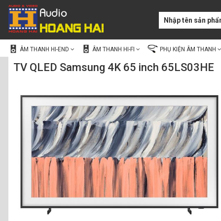
ÂM THANH HI-END
ÂM THANH HI-FI
PHỤ KIỆN ÂM THANH
TV QLED Samsung 4K 65 inch 65LS03HE