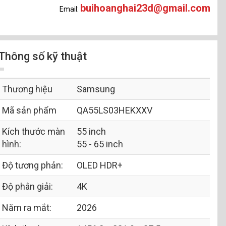
buihoanghai23d@gmail.com
Email:
Thông số kỹ thuật
Thương hiệu
Samsung
Mã sản phẩm
QA55LS03HEKXXV
Kích thước màn
55 inch
hình:
55 - 65 inch
Độ tương phản:
OLED HDR+
Độ phân giải:
4K
Năm ra mắt:
2026