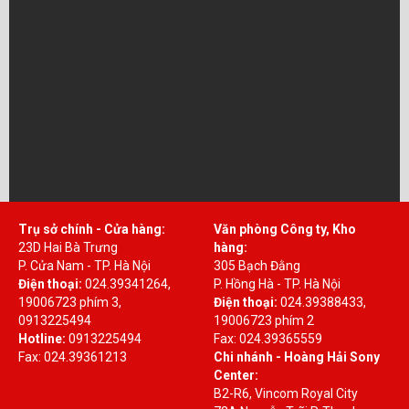
Trụ sở chính - Cửa hàng:
Văn phòng Công ty, Kho
23D Hai Bà Trưng
hàng:
P. Cửa Nam - TP. Hà Nội
305 Bạch Đằng
Điện thoại:
024.39341264,
P. Hồng Hà - TP. Hà Nội
19006723 phím 3,
Điện thoại:
024.39388433,
0913225494
19006723 phím 2
Hotline:
0913225494
Fax: 024.39365559
Fax: 024.39361213
Chi nhánh - Hoàng Hải Sony
Center:
B2-R6, Vincom Royal City