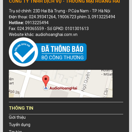
CÔNG TY TNHH DỊCH VỤ - THƯƠNG MẠI HOÀNG HẢI
Trụ sở chính: 23D Hai Bà Trưng - P.Cửa Nam - TP. Hà Nội
Điện thoại: 024.39341264, 19006723 phím 3, 0913225494
Hotline:
0913225494
Fax: 024.39365559 - Số GPKD: 0101301613
Website khác: audiohoanghai.com.vn
THÔNG TIN
Giới thiệu
Tuyển dụng
Tin tức