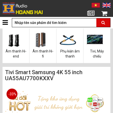
Tin tức
Giỏ hàng
Âm thanh Hi-
Âm thanh Hi-
Phụ kiện âm
Tivi, Máy
end
fi
thanh
chiếu
Tivi Smart Samsung 4K 55 inch
UA55AU7700KXXV
-33%