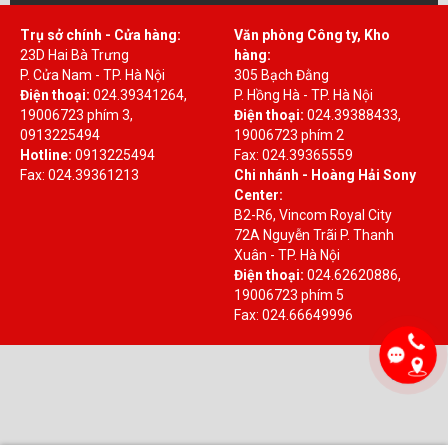
Trụ sở chính - Cửa hàng:
Văn phòng Công ty, Kho
23D Hai Bà Trưng
hàng:
P. Cửa Nam - TP. Hà Nội
305 Bạch Đằng
Điện thoại:
024.39341264,
P. Hồng Hà - TP. Hà Nội
19006723 phím 3,
Điện thoại:
024.39388433,
0913225494
19006723 phím 2
Hotline:
0913225494
Fax: 024.39365559
Fax: 024.39361213
Chi nhánh - Hoàng Hải Sony
Center:
B2-R6, Vincom Royal City
72A Nguyễn Trãi P. Thanh
Xuân - TP. Hà Nội
Điện thoại:
024.62620886,
19006723 phím 5
Fax: 024.66649996