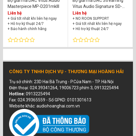
Bộ giải mã DAC Vitus Audio
Bộ giải mã DAC Streaming
Masterpiece MP-D201mkIII
Vitus Audio Signature SD-
025mkI
Liên hệ
Liên hệ
+ Giá tốt nhất khi liên hệ ngay
+ NO ROON SUPPORT
+ Hỗ trợ kỹ thuật 24/7
+ Giá tốt nhất khi liên hệ ngay
+ Bảo hành chính hãng
+ Hỗ trợ kỹ thuật 24/7
+ Bảo hành chính hãng
CÔNG TY TNHH DỊCH VỤ - THƯƠNG MẠI HOÀNG HẢI
Trụ sở chính: 23D Hai Bà Trưng - P.Cửa Nam - TP. Hà Nội
Điện thoại: 024.39341264, 19006723 phím 3, 0913225494
Hotline:
0913225494
Fax: 024.39365559 - Số GPKD: 0101301613
Website khác: audiohoanghai.com.vn