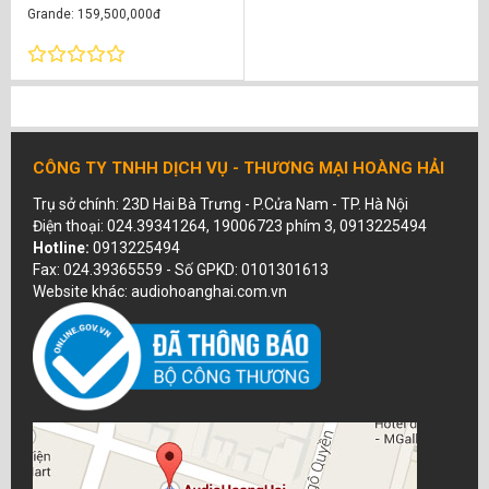
Grande: 159,500,000đ
+ Add Option Double Vision
Gauder Akustik DARC Center
Grande: 58,000,000đ
+ Giá tốt nhất khi liên hệ ngay
+ Hỗ trợ kỹ thuật 24/7
+ Bảo hành chính hãng
CÔNG TY TNHH DỊCH VỤ - THƯƠNG MẠI HOÀNG HẢI
Trụ sở chính: 23D Hai Bà Trưng - P.Cửa Nam - TP. Hà Nội
Điện thoại: 024.39341264, 19006723 phím 3, 0913225494
Hotline:
0913225494
Fax: 024.39365559 - Số GPKD: 0101301613
Website khác: audiohoanghai.com.vn