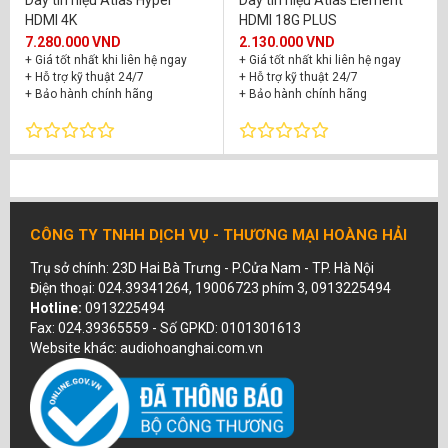
Dây tín hiệu Atlas Hyper
Dây tín hiệu Atlas Element
HDMI 4K
HDMI 18G PLUS
7.280.000 VND
2.130.000 VND
+ Giá tốt nhất khi liên hệ ngay
+ Giá tốt nhất khi liên hệ ngay
+ Hỗ trợ kỹ thuật 24/7
+ Hỗ trợ kỹ thuật 24/7
+ Bảo hành chính hãng
+ Bảo hành chính hãng
CÔNG TY TNHH DỊCH VỤ - THƯƠNG MẠI HOÀNG HẢI
Trụ sở chính: 23D Hai Bà Trưng - P.Cửa Nam - TP. Hà Nội
Điện thoại: 024.39341264, 19006723 phím 3, 0913225494
Hotline:
0913225494
Fax: 024.39365559 - Số GPKD: 0101301613
Website khác: audiohoanghai.com.vn