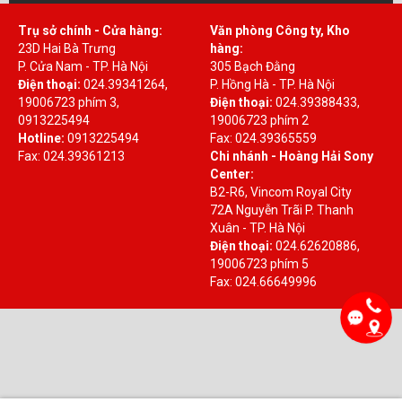
Trụ sở chính - Cửa hàng:
Văn phòng Công ty, Kho
23D Hai Bà Trưng
hàng:
P. Cửa Nam - TP. Hà Nội
305 Bạch Đằng
Điện thoại:
024.39341264,
P. Hồng Hà - TP. Hà Nội
19006723 phím 3,
Điện thoại:
024.39388433,
0913225494
19006723 phím 2
Hotline:
0913225494
Fax: 024.39365559
Fax: 024.39361213
Chi nhánh - Hoàng Hải Sony
Center:
B2-R6, Vincom Royal City
72A Nguyễn Trãi P. Thanh
Xuân - TP. Hà Nội
Điện thoại:
024.62620886,
19006723 phím 5
Fax: 024.66649996