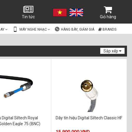
Tin tức
Giỏ hàng
UAY
MÁY NGHE NHẠC
HÀNG BÀY, GIẢM GIÁ
BRANDS
Sắp xếp
u Digital Siltech Royal
Dây tín hiệu Digital Siltech Classic HF
Golden Eagle 75 (BNC)
15.900.000 VND