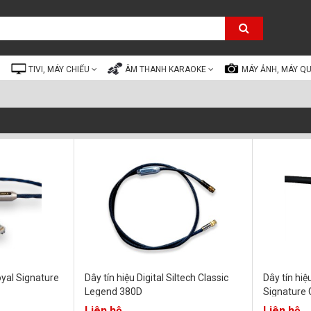
TIVI, MÁY CHIẾU
ÂM THANH KARAOKE
MÁY ẢNH, MÁY Q
oyal Signature
Dây tín hiệu Digital Siltech Classic
Dây tín hiệ
Legend 380D
Signature 
Liên hệ
Liên hệ