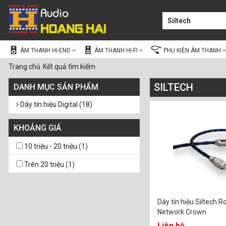
ÂM THANH HI-END
ÂM THANH HI-FI
PHỤ KIỆN ÂM THANH
Trang chủ
Kết quả tìm kiếm
SILTECH
DANH MỤC SẢN PHẨM
Dây tín hiệu Digital (18)
KHOẢNG GIÁ
10 triệu - 20 triệu
(1)
Trên 20 triệu
(1)
Dây tín hiệu Siltech R
Network Crown
Liên hệ