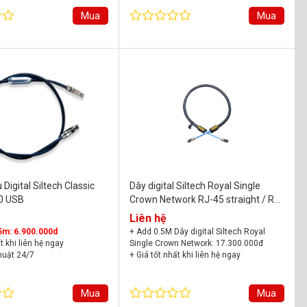
Mua
Mua
 Digital Siltech Classic
Dây digital Siltech Royal Single
0 USB
Crown Network RJ-45 straight / RJ-
45 straight
Liên hệ
5m: 6.900.000d
+ Add 0.5M Dây digital Siltech Royal
t khi liên hệ ngay
Single Crown Network: 17.300.000đ
thuật 24/7
+ Giá tốt nhất khi liên hệ ngay
chính hãng
+ Hỗ trợ kỹ thuật 24/7
+ Bảo hành chính hãng
Mua
Mua