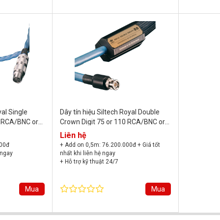
yal Single
Dây tín hiệu Siltech Royal Double
0 RCA/BNC or
Crown Digit 75 or 110 RCA/BNC or
XLR
Liên hệ
000đ
+ Add on 0,5m: 76.200.000đ
+ Giá tốt
 ngay
nhất khi liên hệ ngay
+ Hỗ trợ kỹ thuật 24/7
+ Bảo hành chính hãng
Mua
Mua