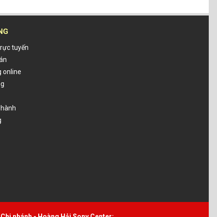
NG
rực tuyến
oán
 online
ng
o hành
g
Chi nhánh - Hoàng Hải Sony Center: