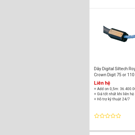
Dây Digital Siltech Ro
Crown Digit 75 or 11
XLR
Liên hệ
+ Add on 0,5m: 36.400.
+ Giá tốt nhất khi liên hệ
+ Hỗ trợ kỹ thuật 24/7
+ Bảo hành chính hãng