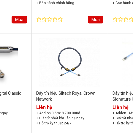
+ Bảo hành chính hãng
+ Bảo hành 
Mua
Mua
gital Classic
Dây tín hiệu Siltech Royal Crown
Dây tín hiệ
Network
Signature 
Crown (Gol
Liên hệ
Liên hệ
 ngay
+ Add on 0.5m: 8.700.000d
+ Addon 1M:
+ Giá tốt nhất khi liên hệ ngay
+ Giá tốt nhấ
+ Hỗ trợ kỹ thuật 24/7
+ Hỗ trợ kỹ 
+ Bảo hành chính hãng
+ Bảo hành 