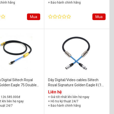
chính hãng
+ Bảo hành chính hãng
Mua
Mua
u Digital Siltech Royal
Dây Digital/Video cables Siltech
Golden Eagle 75 Double
Royal Signature Golden Eagle II (110
d) (BNC)
Ohm) 1M XLR/XLR Gold
Liên hệ
 126.585.000đ
+ Giá tốt nhất khi liên hệ ngay
t khi liên hệ ngay
+ Hỗ trợ kỹ thuật 24/7
thuật 24/7
+ Bảo hành chính hãng
chính hãng