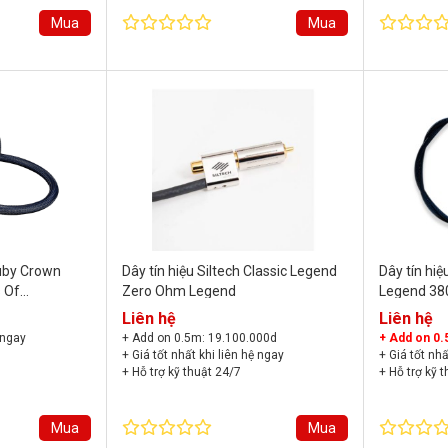
Mua
Mua
Ruby Crown
Dây tín hiệu Siltech Classic Legend
Dây tín hiệu
s Of
Zero Ohm Legend
Legend 38
Liên hệ
Liên hệ
 ngay
+ Add on 0.5m: 19.100.000d
+ Add on 0.
+ Giá tốt nhất khi liên hệ ngay
+ Giá tốt nhấ
+ Hỗ trợ kỹ thuật 24/7
+ Hỗ trợ kỹ 
+ Bảo hành chính hãng
+ Bảo hành 
Mua
Mua