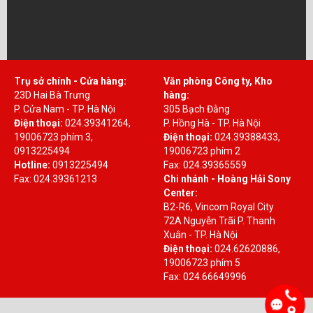
Trụ sở chính - Cửa hàng:
Văn phòng Công ty, Kho
23D Hai Bà Trưng
hàng:
P. Cửa Nam - TP. Hà Nội
305 Bạch Đằng
Điện thoại:
024.39341264,
P. Hồng Hà - TP. Hà Nội
19006723 phím 3,
Điện thoại:
024.39388433,
0913225494
19006723 phím 2
Hotline:
0913225494
Fax: 024.39365559
Fax: 024.39361213
Chi nhánh - Hoàng Hải Sony
Center:
B2-R6, Vincom Royal City
72A Nguyễn Trãi P. Thanh
Xuân - TP. Hà Nội
Điện thoại:
024.62620886,
19006723 phím 5
Fax: 024.66649996