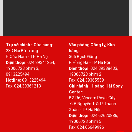
Trụ sở chính - Cửa hàng:
Văn phòng Công ty, Kho
23D Hai Bà Trưng
hàng:
P. Cửa Nam - TP. Hà Nội
305 Bạch Đằng
Điện thoại:
024.39341264,
P. Hồng Hà - TP. Hà Nội
19006723 phím 3,
Điện thoại:
024.39388433,
0913225494
19006723 phím 2
Hotline:
0913225494
Fax: 024.39365559
Fax: 024.39361213
Chi nhánh - Hoàng Hải Sony
Center:
B2-R6, Vincom Royal City
72A Nguyễn Trãi P. Thanh
Xuân - TP. Hà Nội
Điện thoại:
024.62620886,
19006723 phím 5
Fax: 024.66649996