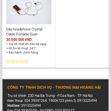
Dây headphone Crystal
Cable Portable Duet
30.500.000 VND
+ Giá tốt nhất khi liên hệ ngay
+ Hỗ trợ kỹ thuật 24/7
+ Bảo hành chính hãng
CÔNG TY TNHH DỊCH VỤ - THƯƠNG MẠI HOÀNG HẢI
Trụ sở chính: 23D Hai Bà Trưng - P.Cửa Nam - TP. Hà Nội
Điện thoại: 024.39341264, 19006723 phím 3, 0913225494
Hotline:
0913225494
Fax: 024.39365559 - Số GPKD: 0101301613