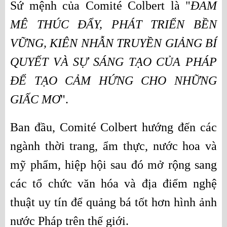
Sứ mệnh của Comité Colbert là "
ĐAM 
MÊ THÚC ĐẨY, PHÁT TRIỂN BỀN 
VỮNG, KIÊN NHẪN TRUYỀN GIẢNG BÍ 
QUYẾT VÀ SỰ SÁNG TẠO CỦA PHÁP 
ĐỂ TẠO CẢM HỨNG CHO NHỮNG 
GIẤC MƠ
".
Ban đầu, Comité Colbert hướng đến các 
ngành thời trang, ẩm thực, nước hoa và 
mỹ phẩm, hiệp hội sau đó mở rộng sang 
các tổ chức văn hóa và địa điểm nghệ 
thuật uy tín để quảng bá tốt hơn hình ảnh 
nước Pháp trên thế giới.