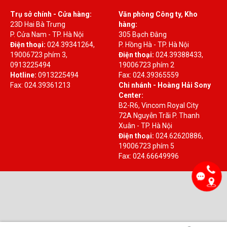
Trụ sở chính - Cửa hàng:
Văn phòng Công ty, Kho
23D Hai Bà Trưng
hàng:
P. Cửa Nam - TP. Hà Nội
305 Bạch Đằng
Điện thoại:
024.39341264,
P. Hồng Hà - TP. Hà Nội
19006723 phím 3,
Điện thoại:
024.39388433,
0913225494
19006723 phím 2
Hotline:
0913225494
Fax: 024.39365559
Fax: 024.39361213
Chi nhánh - Hoàng Hải Sony
Center:
B2-R6, Vincom Royal City
72A Nguyễn Trãi P. Thanh
Xuân - TP. Hà Nội
Điện thoại:
024.62620886,
19006723 phím 5
Fax: 024.66649996