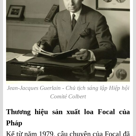
Jean-Jacques Guerlain - Chủ tịch sáng lập Hiệp hội
Comité Colbert
Thương hiệu sản xuất loa Focal của 
Pháp
Kể từ năm 1979, câu chuyện của Focal đã 