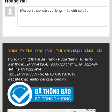
Hoàng Hải
CÔNG TY TNHH DỊCH VỤ - THƯƠNG MẠI HOÀNG HẢI
Trụ sở chính: 23D Hai Bà Trưng - P.Cửa Nam - TP. Hà Nội
Điện thoại: 024.39341264, 19006723 phím 3, 0913225494
Hotline:
0913225494
Fax: 024.39365559 - Số GPKD: 0101301613
Website khác: audiohoanghai.com.vn