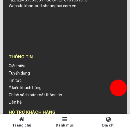
Fax: 024.39365559 - Số GPKD: 0101301613
Website khác: audiohoanghai.com.vn
THÔNG TIN
Giới thiệu
Tuyển dụng
Tin tức
Ý kiến khách hàng
Chính sách bảo mật thông tin
Liên hệ
HỖ TRỢ KHÁCH HÀNG
Hướng dẫn mua hàng trực tuyến
Trang chủ
Danh mục
Địa chỉ
Các hình thức thanh toán