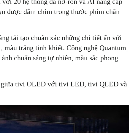
với 20 hệ thống đa nơ-ron và AI nâng cấp
bạn được đắm chìm trong thước phim chân
g tái tạo chuẩn xác những chi tiết ẩn với
m, màu trắng tinh khiết. Công nghệ Quantum
h ảnh chuẩn sáng tự nhiên, màu sắc phong
 giữa tivi OLED với tivi LED, tivi QLED và