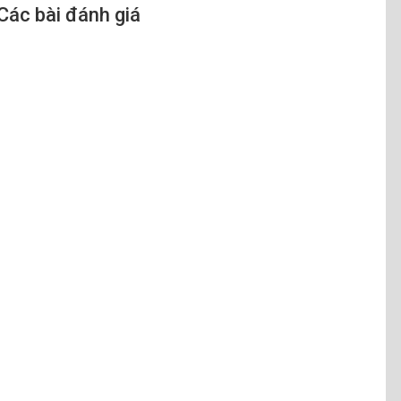
Các bài đánh giá
Việt Nam
Năm ra mắt:
2023
Công nghệ hình ảnh
Công nghệ hình ảnh:
Ambient Mode+
Brightness/Color Detection
HDR10+
HLG
Màu sắc chuẩn chứng nhận PANTONE