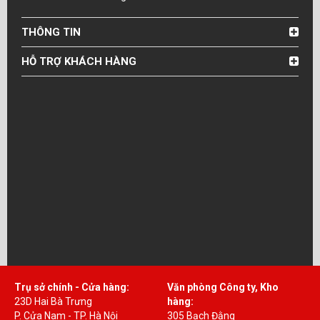
THÔNG TIN
HỖ TRỢ KHÁCH HÀNG
Trụ sở chính - Cửa hàng:
Văn phòng Công ty, Kho
23D Hai Bà Trưng
hàng:
P. Cửa Nam - TP. Hà Nội
305 Bạch Đằng