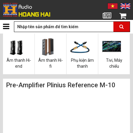
Tin tức
Giỏ hàng
Âm thanh Hi-
Âm thanh Hi-
Phụ kiện âm
Tivi, Máy
end
fi
thanh
chiếu
Pre-Amplifier Plinius Reference M-10