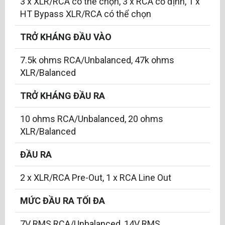
3 x XLR/RCA có thể chọn, 3 x RCA cố định, 1 x
HT Bypass XLR/RCA có thể chọn
TRỞ KHÁNG ĐẦU VÀO
7.5k ohms RCA/Unbalanced, 47k ohms
XLR/Balanced
TRỞ KHÁNG ĐẦU RA
10 ohms RCA/Unbalanced, 20 ohms
XLR/Balanced
ĐẦU RA
2 x XLR/RCA Pre-Out, 1 x RCA Line Out
MỨC ĐẦU RA TỐI ĐA
7V RMS RCA/Unbalanced, 14V RMS