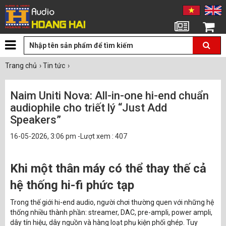
Tin tức
Giỏ hàng
Trang chủ
›
Tin tức
›
Naim Uniti Nova: All-in-one hi-end chuẩn
audiophile cho triết lý “Just Add
Speakers”
16-05-2026, 3:06 pm -Lượt xem : 407
Khi một thân máy có thể thay thế cả
hệ thống hi-fi phức tạp
Trong thế giới hi-end audio, người chơi thường quen với những hệ
thống nhiều thành phần: streamer, DAC, pre-ampli, power ampli,
dây tín hiệu, dây nguồn và hàng loạt phụ kiện phối ghép. Tuy