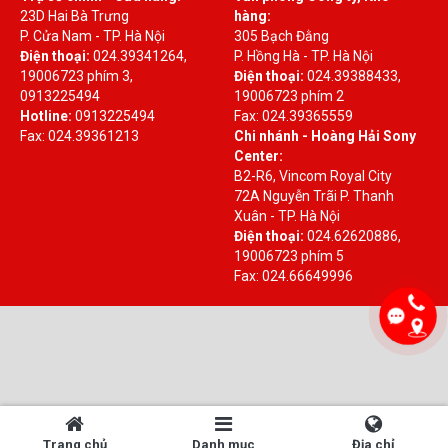
23D Hai Bà Trưng
hàng:
P. Cửa Nam - TP. Hà Nội
305 Bạch Đằng
Điện thoại:
024.39341264,
P. Hồng Hà - TP. Hà Nội
19006723 phím 3,
Điện thoại:
024.39388433,
0913225494
19006723 phím 2
Hotline:
0913225494
Fax: 024.39365559
Fax: 024.39361213
Chi nhánh - Hoàng Hải Sony
Center:
B2-R6, Vincom Royal City
72A Nguyễn Trãi P. Thanh
Xuân - TP. Hà Nội
Điện thoại:
024.62620886,
19006723 phím 5
Fax: 024.66649996
Trang chủ
Danh mục
Địa chỉ