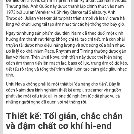
Để hiểu Uniti Nova, cần nhìn lại tinh thần kỹ thuật của Naim Audio.
Thương hiệu Anh Quốc này được thành lập chính thức vào năm
1973 bởi Julian Vereker và Shirley Clarke tại Salisbury, Anh.
Trước đó, Julian Vereker đã tự phát triển ampli và loa vì chưa hài
lòng với chất lượng tái tạo âm nhạc từ các hệ thống thời bấy giờ.
Ngay từ những sản phẩm đầu tiên, Naim đã theo đuổi một định
hướng âm thanh rất riêng: không chỉ tái tạo chi tiết, mà còn phải
truyền tải được nhịp điệu, năng lượng và sức sống của bản nhạc.
Đó là lý do khái niệm Pace, Rhythm and Timing thường được gắn
liền với Naim. Trên Uniti Nova, tinh thần này được thể hiện bằng
cách âm thanh tiến lên mạch lạc, bass có lực, trung âm có độ kéo,
tiết tấu rõ ràng và tổng thể trình diễn luôn tạo cảm giác giàu nhạc
tính.
Uniti Nova không phải là một thiết bị “đa năng cho tiện”. Đây là
cách Naim đưa kinh nghiệm thiết kế ampli, streamer và nguồn
phát vào một cấu trúc all-in-one đủ nghiêm túc để phục vụ cả
những người nghe đã quen với hệ thống rời.
Thiết kế: Tối giản, chắc chắn
và đậm chất cơ khí hi-end