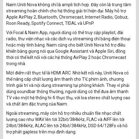
Naim Uniti Nova không chỉ là ampli tích hợp. Đây còn là trung tâm
streaming hoàn chỉnh cho hệ thống giải trí hiện đại. Máy hỗ trợ
Apple AirPlay 2, Bluetooth, Chromecast, Internet Radio, Qobuz,
Roon Ready, Spotify Connect, TIDAL và UPnP.
Với Focal & Naim App, người dùng có thể truy cập playlist, đài
radio, thư viện nhạc và các dịch vụ streaming chỉ bằng điện thoại
hoặc máy tính bảng. Naim cũng cho biết Uniti Nova hỗ trợ điều
khiển bằng giọng nói qua Google Assistant và Apple Siri, đồng
thời có thể kết nối với các hệ thống AirPlay 2 hoặc Chromecast
trong nhà.
Một điểm rất thực tế là HDMI ARC. Nhờ kết nối này, Uniti Nova có
thể nâng cấp chất lượng âm thanh cho TV, phim ảnh, chương
trình giải trí và nội dung streaming tại phòng khách. Thay vì phải
dùng soundbar thông thường, người dùng có thể đưa âm thanh
TV vào một hệ thống hi-fi thực thụ, với loa stereo chất lượng cao
và chất âm đặc trưng của Naim.
Ngoài streaming, máy còn hỗ trợ nhiều chuẩn file nhạc chất
lượng cao như WAV lên tới 32bit/384kHz, FLAC và AIFF lên tới
24bit/384kHz, ALAC lên tới 24bit/384kHz, DSD 64/128Fs và hỗ
trợ phát gapless trên mọi định dạng.