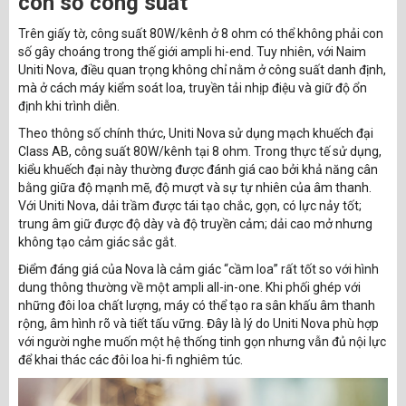
con số công suất
Trên giấy tờ, công suất 80W/kênh ở 8 ohm có thể không phải con
số gây choáng trong thế giới ampli hi-end. Tuy nhiên, với Naim
Uniti Nova, điều quan trọng không chỉ nằm ở công suất danh định,
mà ở cách máy kiểm soát loa, truyền tải nhịp điệu và giữ độ ổn
định khi trình diễn.
Theo thông số chính thức, Uniti Nova sử dụng mạch khuếch đại
Class AB, công suất 80W/kênh tại 8 ohm. Trong thực tế sử dụng,
kiểu khuếch đại này thường được đánh giá cao bởi khả năng cân
bằng giữa độ mạnh mẽ, độ mượt và sự tự nhiên của âm thanh.
Với Uniti Nova, dải trầm được tái tạo chắc, gọn, có lực nảy tốt;
trung âm giữ được độ dày và độ truyền cảm; dải cao mở nhưng
không tạo cảm giác sắc gắt.
Điểm đáng giá của Nova là cảm giác “cầm loa” rất tốt so với hình
dung thông thường về một ampli all-in-one. Khi phối ghép với
những đôi loa chất lượng, máy có thể tạo ra sân khấu âm thanh
rộng, âm hình rõ và tiết tấu vững. Đây là lý do Uniti Nova phù hợp
với người nghe muốn một hệ thống tinh gọn nhưng vẫn đủ nội lực
để khai thác các đôi loa hi-fi nghiêm túc.