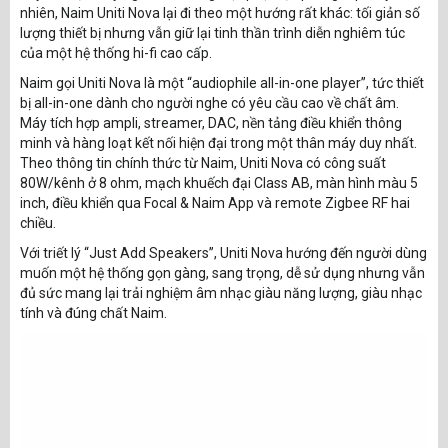
nhiên, Naim Uniti Nova lại đi theo một hướng rất khác: tối giản số
lượng thiết bị nhưng vẫn giữ lại tinh thần trình diễn nghiêm túc
của một hệ thống hi-fi cao cấp.
Naim gọi Uniti Nova là một “audiophile all-in-one player”, tức thiết
bị all-in-one dành cho người nghe có yêu cầu cao về chất âm.
Máy tích hợp ampli, streamer, DAC, nền tảng điều khiển thông
minh và hàng loạt kết nối hiện đại trong một thân máy duy nhất.
Theo thông tin chính thức từ Naim, Uniti Nova có công suất
80W/kênh ở 8 ohm, mạch khuếch đại Class AB, màn hình màu 5
inch, điều khiển qua Focal & Naim App và remote Zigbee RF hai
chiều.
Với triết lý “Just Add Speakers”, Uniti Nova hướng đến người dùng
muốn một hệ thống gọn gàng, sang trọng, dễ sử dụng nhưng vẫn
đủ sức mang lại trải nghiệm âm nhạc giàu năng lượng, giàu nhạc
tính và đúng chất Naim.