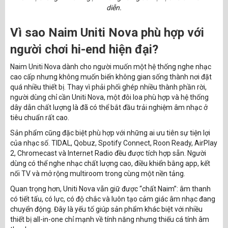
diễn.
Vì sao Naim Uniti Nova phù hợp với
người chơi hi-end hiện đại?
Naim Uniti Nova dành cho người muốn một hệ thống nghe nhạc
cao cấp nhưng không muốn biến không gian sống thành nơi đặt
quá nhiều thiết bị. Thay vì phải phối ghép nhiều thành phần rời,
người dùng chỉ cần Uniti Nova, một đôi loa phù hợp và hệ thống
dây dẫn chất lượng là đã có thể bắt đầu trải nghiệm âm nhạc ở
tiêu chuẩn rất cao.
Sản phẩm cũng đặc biệt phù hợp với những ai ưu tiên sự tiện lợi
của nhạc số. TIDAL, Qobuz, Spotify Connect, Roon Ready, AirPlay
2, Chromecast và Internet Radio đều được tích hợp sẵn. Người
dùng có thể nghe nhạc chất lượng cao, điều khiển bằng app, kết
nối TV và mở rộng multiroom trong cùng một nền tảng.
Quan trọng hơn, Uniti Nova vẫn giữ được “chất Naim”: âm thanh
có tiết tấu, có lực, có độ chắc và luôn tạo cảm giác âm nhạc đang
chuyển động. Đây là yếu tố giúp sản phẩm khác biệt với nhiều
thiết bị all-in-one chỉ mạnh về tính năng nhưng thiếu cá tính âm