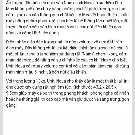
Ấn tượng đầu tiên khi nhìn vào Naim Uniti Nova là sự điềm tĩnh.
Máy không cố gây chú ý bằng những chi tiết phô trương, mà tạo
cảm giác cao cấp thông qua chất liệu, tỷ lệ và độ hoàn thiện. Thân
máy bằng nhôm phay xước, hai bên là hệ thống tản nhiệt lớn, mặt
trước tối giản với màn hình màu 5 inch, các nút điều khiển gọn
gàng và cổng USB tiện dụng.
Điểm nhận diện đặc trưng nhất là núm volume vô cực đặt trên
đỉnh máy. Đây không chỉ là chi tiết điều chỉnh âm lượng, mà còn là
một phần trong trải nghiệm sử dụng rất “Naim”: chạm, xoay, cảm
nhận độ mượt, độ nặng và sự chính xác của cơ khí. Naim cho biết
Uniti Nova có rotary volume control với cảm biến tiệm cận, đi cùng
màn hình màu 5 inch và bốn nút điều khiển.
Với trọng lượng 13kg, Uniti Nova cho thấy đây là một thiết bị all-in-
one được xây dựng rất nghiêm túc. Kích thước 43,2 x 26,5 x
9,5cm giúp máy dễ bố trí trong phòng khách, phòng nghe cá nhân
hoặc hệ thống giải trí cao cấp mà vẫn giữ được vẻ sang trọng, gọn
gàng.