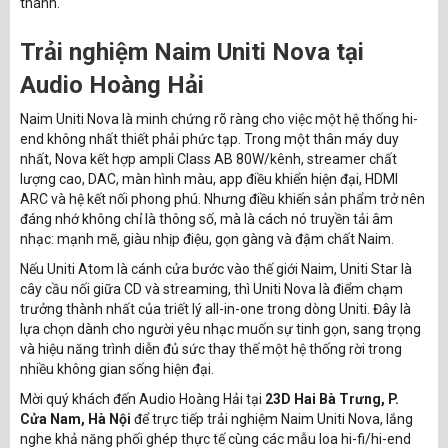
thanh.
Trải nghiệm Naim Uniti Nova tại
Audio Hoàng Hải
Naim Uniti Nova là minh chứng rõ ràng cho việc một hệ thống hi-
end không nhất thiết phải phức tạp. Trong một thân máy duy
nhất, Nova kết hợp ampli Class AB 80W/kênh, streamer chất
lượng cao, DAC, màn hình màu, app điều khiển hiện đại, HDMI
ARC và hệ kết nối phong phú. Nhưng điều khiến sản phẩm trở nên
đáng nhớ không chỉ là thông số, mà là cách nó truyền tải âm
nhạc: mạnh mẽ, giàu nhịp điệu, gọn gàng và đậm chất Naim.
Nếu Uniti Atom là cánh cửa bước vào thế giới Naim, Uniti Star là
cây cầu nối giữa CD và streaming, thì Uniti Nova là điểm chạm
trưởng thành nhất của triết lý all-in-one trong dòng Uniti. Đây là
lựa chọn dành cho người yêu nhạc muốn sự tinh gọn, sang trọng
và hiệu năng trình diễn đủ sức thay thế một hệ thống rời trong
nhiều không gian sống hiện đại.
Mời quý khách đến Audio Hoàng Hải tại
23D Hai Bà Trưng, P.
Cửa Nam, Hà Nội
để trực tiếp trải nghiệm Naim Uniti Nova, lắng
nghe khả năng phối ghép thực tế cùng các mẫu loa hi-fi/hi-end