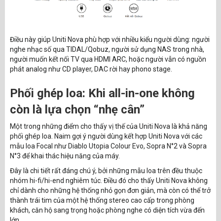
Điều này giúp Uniti Nova phù hợp với nhiều kiểu người dùng: người
nghe nhạc số qua TIDAL/Qobuz, người sử dụng NAS trong nhà,
người muốn kết nối TV qua HDMI ARC, hoặc người vẫn có nguồn
phát analog như CD player, DAC rời hay phono stage.
Phối ghép loa: Khi all-in-one không
còn là lựa chọn “nhẹ cân”
Một trong những điểm cho thấy vị thế của Uniti Nova là khả năng
phối ghép loa. Naim gợi ý người dùng kết hợp Uniti Nova với các
mẫu loa Focal như Diablo Utopia Colour Evo, Sopra N°2 và Sopra
N°3 để khai thác hiệu năng của máy.
Đây là chi tiết rất đáng chú ý, bởi những mẫu loa trên đều thuộc
nhóm hi-fi/hi-end nghiêm túc. Điều đó cho thấy Uniti Nova không
chỉ dành cho những hệ thống nhỏ gọn đơn giản, mà còn có thể trở
thành trái tim của một hệ thống stereo cao cấp trong phòng
khách, căn hộ sang trọng hoặc phòng nghe có diện tích vừa đến
lớn.