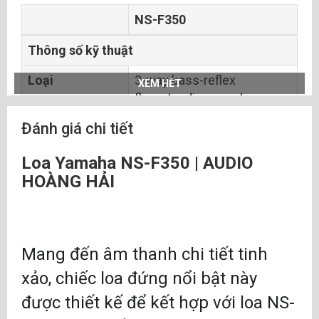
NS-F350
Thông số kỹ thuật
Loại
3-way bass-reflex
XEM HẾT
floorstanding speakers
Đánh giá chi tiết
Loa trầm
Dual 16cm (6-1/2”) cone
Loa dải tần
13cm (5") cone
Loa Yamaha NS-F350 | AUDIO
trung
HOÀNG HẢI
Loa âm tần cao
3cm (1”) aluminium dome
Đáp tuyến tần
35 Hz–45 kHz
Mang đến âm thanh chi tiết tinh
số
xảo, chiếc loa đứng nổi bật này
Công suất đầu
100 W
được thiết kế để kết hợp với loa NS-
vào danh định