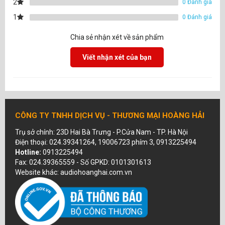
2
0 Đánh giá
1
0 Đánh giá
Chia sẻ nhận xét về sản phẩm
Viết nhận xét của bạn
CÔNG TY TNHH DỊCH VỤ - THƯƠNG MẠI HOÀNG HẢI
Trụ sở chính: 23D Hai Bà Trưng - P.Cửa Nam - TP. Hà Nội
Điện thoại: 024.39341264, 19006723 phím 3, 0913225494
Hotline:
0913225494
Fax: 024.39365559 - Số GPKD: 0101301613
Website khác: audiohoanghai.com.vn