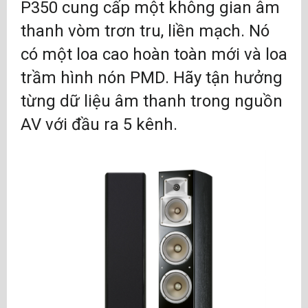
P350 cung cấp một không gian âm
Công suất đầu
200 W
vào tối đa
thanh vòm trơn tru, liền mạch. Nó
có một loa cao hoàn toàn mới và loa
Độ nhạy
88 dB/2.83 V/1 m
trầm hình nón PMD. Hãy tận hưởng
Tần số Bộ Chia
1.4 kHz, 3.8 kHz
từng dữ liệu âm thanh trong nguồn
Tần
AV với đầu ra 5 kênh.
Trở kháng
6 ohms
Kích thước (W x
220 x 1,157 x 339 mm; 8-
H x D)
5/8” x 45-1/2” x 13-3/8”
Trọng lượng
25.9 kg; 57.1 lbs./unit