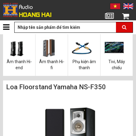
Tin tức
Giỏ hàng
Âm thanh Hi-
Âm thanh Hi-
Phụ kiện âm
Tivi, Máy
end
fi
thanh
chiếu
Loa Floorstand Yamaha NS-F350