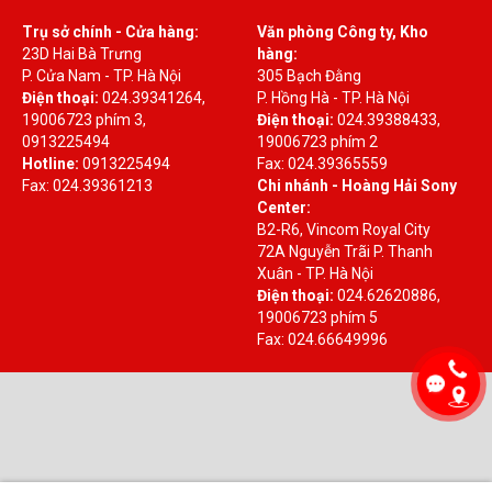
Trụ sở chính - Cửa hàng:
Văn phòng Công ty, Kho
23D Hai Bà Trưng
hàng:
P. Cửa Nam - TP. Hà Nội
305 Bạch Đằng
Điện thoại:
024.39341264,
P. Hồng Hà - TP. Hà Nội
19006723 phím 3,
Điện thoại:
024.39388433,
0913225494
19006723 phím 2
Hotline:
0913225494
Fax: 024.39365559
Fax: 024.39361213
Chi nhánh - Hoàng Hải Sony
Center:
B2-R6, Vincom Royal City
72A Nguyễn Trãi P. Thanh
Xuân - TP. Hà Nội
Điện thoại:
024.62620886,
19006723 phím 5
Fax: 024.66649996