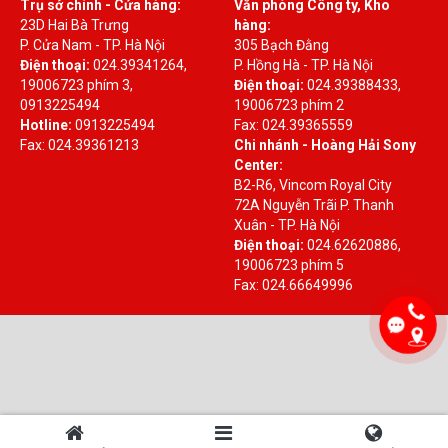
Trụ sở chính - Cửa hàng:
Văn phòng Công ty, Kho
23D Hai Bà Trưng
hàng:
P. Cửa Nam - TP. Hà Nội
305 Bạch Đằng
Điện thoại:
024.39341264,
P. Hồng Hà - TP. Hà Nội
19006723 phím 3,
Điện thoại:
024.39388433,
0913225494
19006723 phím 2
Hotline:
0913225494
Fax: 024.39365559
Fax: 024.39361213
Chi nhánh - Hoàng Hải Sony
Center:
B2-R6, Vincom Royal City
72A Nguyễn Trãi P. Thanh
Xuân - TP. Hà Nội
Điện thoại:
024.62620886,
19006723 phím 5
Fax: 024.66649996