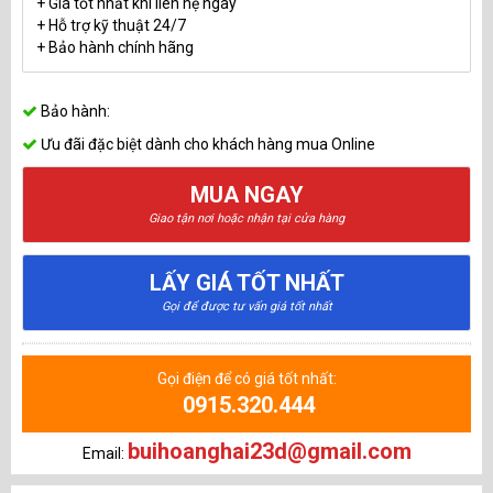
+ Giá tốt nhất khi liên hệ ngay
+ Hỗ trợ kỹ thuật 24/7
+ Bảo hành chính hãng
Bảo hành:
Ưu đãi đặc biệt dành cho khách hàng mua Online
MUA NGAY
Giao tận nơi hoặc nhận tại cửa hàng
LẤY GIÁ TỐT NHẤT
Gọi để được tư vấn giá tốt nhất
Gọi điện để có giá tốt nhất:
0915.320.444
buihoanghai23d@gmail.com
Email: