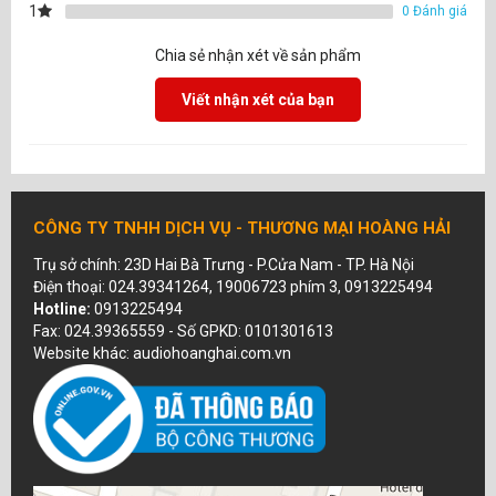
1
0 Đánh giá
Chia sẻ nhận xét về sản phẩm
Viết nhận xét của bạn
CÔNG TY TNHH DỊCH VỤ - THƯƠNG MẠI HOÀNG HẢI
Trụ sở chính: 23D Hai Bà Trưng - P.Cửa Nam - TP. Hà Nội
Điện thoại: 024.39341264, 19006723 phím 3, 0913225494
Hotline:
0913225494
Fax: 024.39365559 - Số GPKD: 0101301613
Website khác: audiohoanghai.com.vn