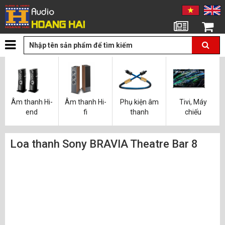
Tin tức
Giỏ hàng
Âm thanh Hi-
Âm thanh Hi-
Phụ kiện âm
Tivi, Máy
end
fi
thanh
chiếu
Loa thanh Sony BRAVIA Theatre Bar 8