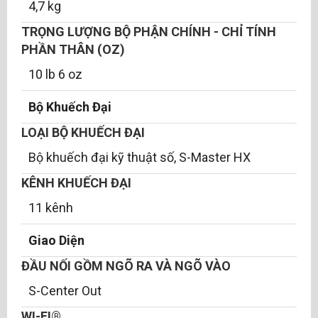
4,7 kg
TRỌNG LƯỢNG BỘ PHẬN CHÍNH - CHỈ TÍNH
PHẦN THÂN (OZ)
10 lb 6 oz
Bộ Khuếch Đại
LOẠI BỘ KHUẾCH ĐẠI
Bộ khuếch đại kỹ thuật số, S-Master HX
KÊNH KHUẾCH ĐẠI
11 kênh
Giao Diện
ĐẦU NỐI GỒM NGÕ RA VÀ NGÕ VÀO
S-Center Out
WI-FI®