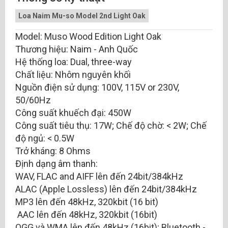
Loa Naim Mu-so Model 2nd Light Oak
Model: Muso Wood Edition Light Oak
Thương hiệu: Naim - Anh Quốc
Hệ thống loa: Dual, three-way
Chất liệu: Nhôm nguyên khối
Nguồn điện sử dụng: 100V, 115V or 230V,
50/60Hz
Công suất khuếch đại: 450W
Công suất tiêu thụ: 17W; Chế độ chờ: < 2W; Chế
độ ngủ: < 0.5W
Trở kháng: 8 Ohms
Định dạng âm thanh:
WAV, FLAC and AIFF lên đến 24bit/384kHz
ALAC (Apple Lossless) lên đến 24bit/384kHz
MP3 lên đến 48kHz, 320kbit (16 bit)
AAC lên đến 48kHz, 320kbit (16bit)
OGG và WMA lên đến 48kHz (16bit); Bluetooth -