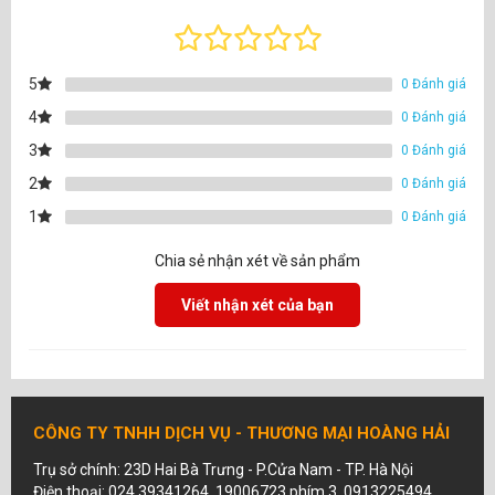
5
0 Đánh giá
4
0 Đánh giá
3
0 Đánh giá
2
0 Đánh giá
1
0 Đánh giá
Chia sẻ nhận xét về sản phẩm
Viết nhận xét của bạn
CÔNG TY TNHH DỊCH VỤ - THƯƠNG MẠI HOÀNG HẢI
Trụ sở chính: 23D Hai Bà Trưng - P.Cửa Nam - TP. Hà Nội
Điện thoại: 024.39341264, 19006723 phím 3, 0913225494