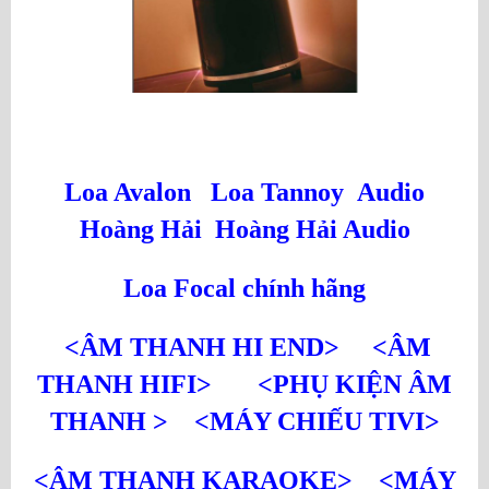
Loa Avalon
Loa Tannoy
Audio
Hoàng Hải
Hoàng Hải Audio
Loa Focal chính hãng
<ÂM THANH HI END>
<ÂM
THANH HIFI>
<PHỤ KIỆN ÂM
THANH >
<MÁY CHIẾU TIVI>
<ÂM THANH KARAOKE>
<MÁY