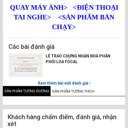
QUAY MÁY ẢNH>
<ĐIỆN THOẠI
TAI NGHE>
<SẢN PHẨM BÁN
CHẠY>
Các bài đánh giá
LỄ TRAO CHỨNG NHẬN NHÀ PHÂN
PHỐI LOA FOCAL
Xem thêm bài viết đánh giá
SẢN PHẨM TƯƠNG ĐƯƠNG
SẢN PHẨM TƯƠNG THÍCH
Khách hàng chấm điểm, đánh giá, nhận
xét