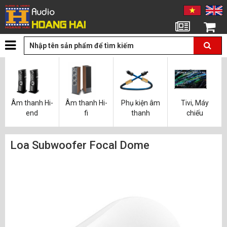
Tin tức
Giỏ hàng
Âm thanh Hi-
Âm thanh Hi-
Phụ kiện âm
Tivi, Máy
end
fi
thanh
chiếu
Loa Subwoofer Focal Dome