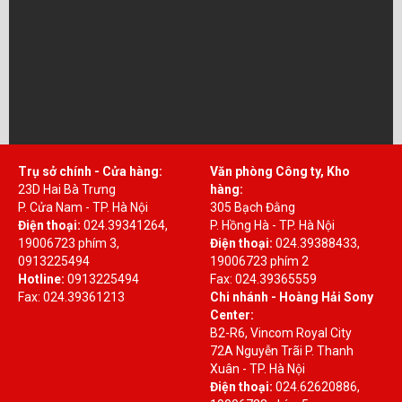
Trụ sở chính - Cửa hàng:
Văn phòng Công ty, Kho
23D Hai Bà Trưng
hàng:
P. Cửa Nam - TP. Hà Nội
305 Bạch Đằng
Điện thoại:
024.39341264,
P. Hồng Hà - TP. Hà Nội
19006723 phím 3,
Điện thoại:
024.39388433,
0913225494
19006723 phím 2
Hotline:
0913225494
Fax: 024.39365559
Fax: 024.39361213
Chi nhánh - Hoàng Hải Sony
Center:
B2-R6, Vincom Royal City
72A Nguyễn Trãi P. Thanh
Xuân - TP. Hà Nội
Điện thoại:
024.62620886,