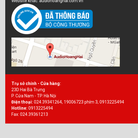
Website khác: audiohoanghai.com.vn
Trụ sở chính - Cửa hàng:
23D Hai Bà Trưng
P. Cửa Nam - TP. Hà Nội
Điện thoại:
024.39341264, 19006723 phím 3, 0913225494
Hotline:
0913225494
Fax: 024.39361213