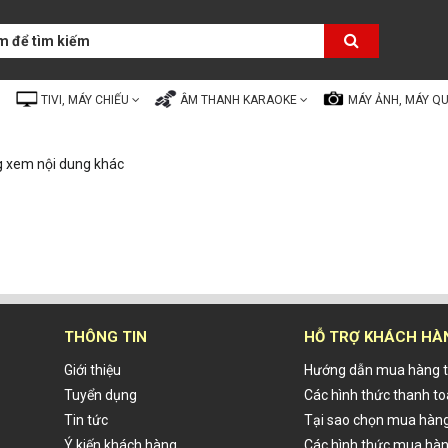
TIVI, MÁY CHIẾU
ÂM THANH KARAOKE
MÁY ẢNH, MÁY Q
g xem nội dung khác
THÔNG TIN
HỖ TRỢ KHÁCH HÀ
Giới thiệu
Hướng dẫn mua hàng t
Tuyển dụng
Các hình thức thanh t
Tin tức
Tại sao chọn mua hàng
Ý kiến khách hàng
Các hình thức mua hà