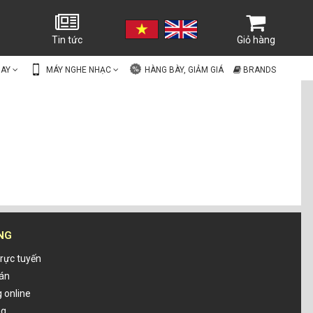
Tin tức
Giỏ hàng
UAY
MÁY NGHE NHẠC
HÀNG BÀY, GIẢM GIÁ
BRANDS
NG
rực tuyến
oán
 online
ng