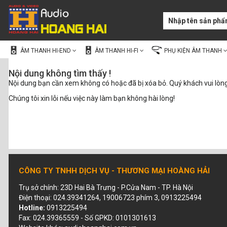
ÂM THANH HI-END
ÂM THANH HI-FI
PHỤ KIỆN ÂM THANH
Nội dung không tìm thấy !
Nội dung bạn cần xem không có hoặc đã bị xóa bỏ. Quý khách vui lòn
Chúng tôi xin lỗi nếu việc này làm bạn không hài lòng!
CÔNG TY TNHH DỊCH VỤ - THƯƠNG MẠI HOÀNG HẢI
Trụ sở chính: 23D Hai Bà Trưng - P.Cửa Nam - TP. Hà Nội
Điện thoại: 024.39341264, 19006723 phím 3, 0913225494
Hotline:
0913225494
Fax: 024.39365559 - Số GPKD: 0101301613