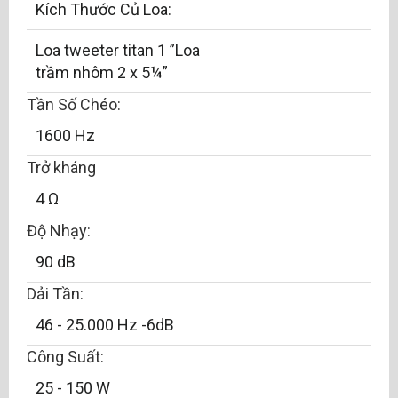
Kích Thước Củ Loa:
Loa tweeter titan 1 ”Loa
trầm nhôm 2 x 5¼”
Tần Số Chéo:
1600 Hz
Trở kháng
4 Ω
Độ Nhạy:
90 dB
Dải Tần:
46 - 25.000 Hz -6dB
Công Suất:
25 - 150 W