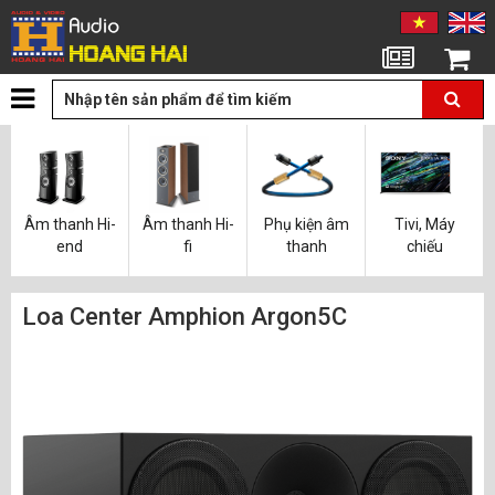
Tin tức
Giỏ hàng
Âm thanh Hi-
Âm thanh Hi-
Phụ kiện âm
Tivi, Máy
end
fi
thanh
chiếu
Loa Center Amphion Argon5C