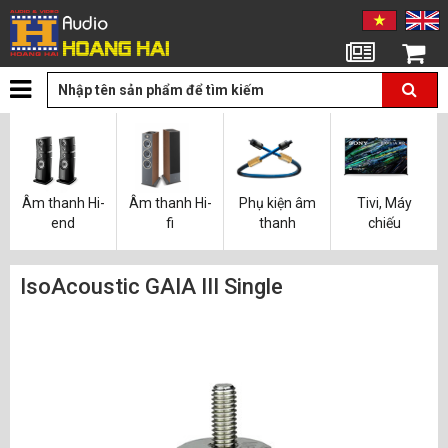
Tin tức
Giỏ hàng
Âm thanh Hi-
Âm thanh Hi-
Phụ kiện âm
Tivi, Máy
end
fi
thanh
chiếu
IsoAcoustic GAIA III Single